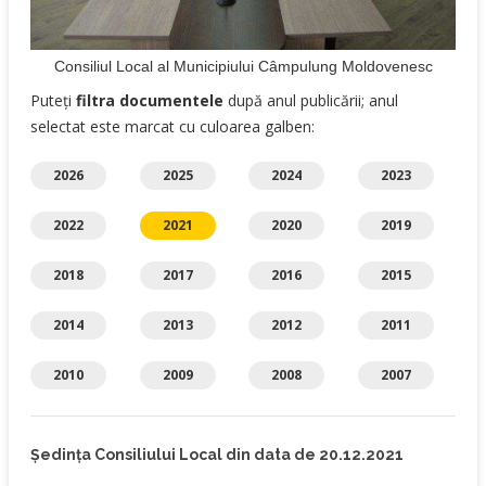
Consiliul Local al Municipiului Câmpulung Moldovenesc
Puteți
filtra documentele
după anul publicării; anul
selectat este marcat cu culoarea galben:
2026
2025
2024
2023
2022
2021
2020
2019
2018
2017
2016
2015
2014
2013
2012
2011
2010
2009
2008
2007
Ședința Consiliului Local din data de 20.12.2021