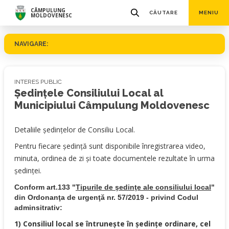
CÂMPULUNG
CĂUTARE
MENIU
MOLDOVENESC
NAVIGARE:
INTERES PUBLIC
Ședințele Consiliului Local al
Municipiului Câmpulung Moldovenesc
Detaliile ședințelor de Consiliu Local.
Pentru fiecare ședință sunt disponibile înregistrarea video,
minuta, ordinea de zi și toate documentele rezultate în urma
ședinței.
Conform art.133 "
Tipurile de şedinţe ale consiliului local
"
din Ordonanţa de urgenţă nr. 57/2019 - privind Codul
adminsitrativ:
1) Consiliul local se întruneşte în şedinţe ordinare, cel