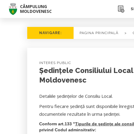
CÂMPULUNG
S
MOLDOVENESC
NAVIGARE:
PAGINA PRINCIPALĂ
>
INTERES PUBLIC
Ședințele Consiliului Loca
Moldovenesc
Detaliile ședințelor de Consiliu Local.
Pentru fiecare ședință sunt disponibile înregis
documentele rezultate în urma ședinței.
Conform art.133 "
Tipurile de şedinţe ale consil
privind Codul adminsitrativ: