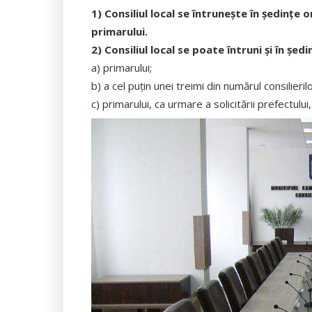
1) Consiliul local se întruneşte în şedinţe 
primarului.
2) Consiliul local se poate întruni şi în şe
a) primarului;
b) a cel puţin unei treimi din numărul consilierilor
c) primarului, ca urmare a solicitării prefectului, 