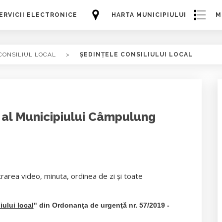
ERVICII ELECTRONICE
HARTA MUNICIPIULUI
M
CONSILIUL LOCAL
>
ȘEDINȚELE CONSILIULUI LOCAL
l al Municipiului Câmpulung
trarea video, minuta, ordinea de zi și toate
iului local
" din Ordonanţa de urgenţă nr. 57/2019 -