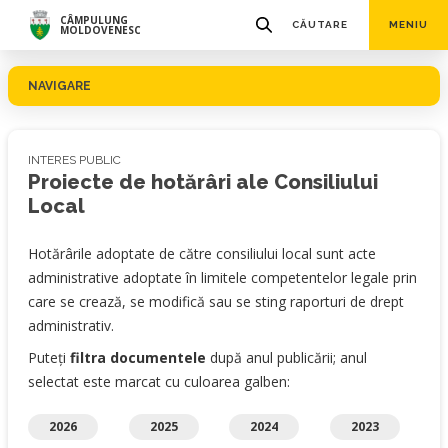
CÂMPULUNG
CĂUTARE
MENIU
MOLDOVENESC
NAVIGARE
INTERES PUBLIC
Proiecte de hotărâri ale Consiliului
Local
Hotărârile adoptate de către consiliului local sunt acte
administrative adoptate în limitele competentelor legale prin
care se crează, se modifică sau se sting raporturi de drept
administrativ.
Puteți
filtra documentele
după anul publicării; anul
selectat este marcat cu culoarea galben:
2026
2025
2024
2023