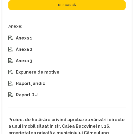
DESCARCĂ
Anexe:
Anexa 1
Anexa 2
Anexa 3
Expunere de motive
Raport juridic
Raport RU
Proiect de hotărâre privind aprobarea vânzării directe
a unui imobil situat în str. Calea Bucovinei nr. 16,
proprietatea privată a municipiului Câmpulung