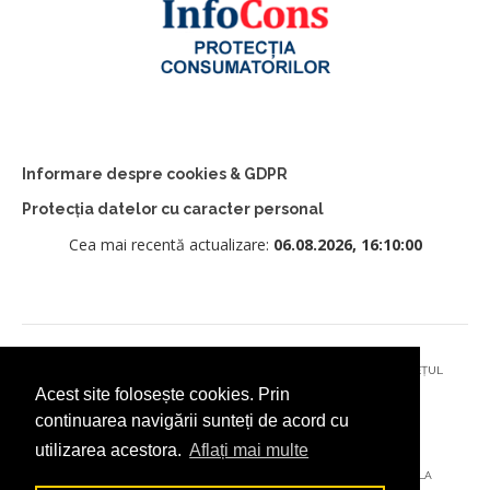
Informare despre cookies & GDPR
Protecția datelor cu caracter personal
Cea mai recentă actualizare:
06.08.2026, 16:10:00
© 2026 - PRIMĂRIA MUNICIPIULUI CÂMPULUNG MOLDOVENESC, JUDEȚUL
Acest site folosește cookies. Prin
SUCEAVA
continuarea navigării sunteți de acord cu
utilizarea acestora.
Aflați mai multe
AȚI ÎNTÂMPINAT O PROBLEMĂ TEHNICĂ? TRIMITEȚI-NE UN EMAIL LA