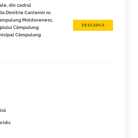
ale, din cadrul
da Dimitrie Cantemir nr.
i Câmpulung Moldovenesc,
DESCARCĂ
cipiului Câmpulung
unicipal Câmpulung
ică
ridic