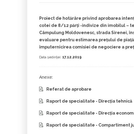
Proiect de hotărâre privind aprobarea inten
cotei de 8/12 părți -indivize din imobilul – te
Câmpulung Moldovenesc, strada Sirenei, îns
evaluare pentru estimarea preţului de piaţă 
împuternicirea comisiei de negociere a preţ
Data ședinței:
17.12.2019
Anexe:
Referat de aprobare
Raport de specialitate - Direcția tehnică
Raport de specialitate - Direcția econom
Raport de specialitate - Compartiment ju