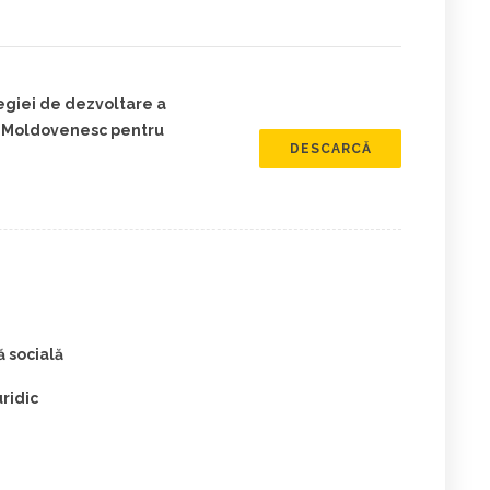
egiei de dezvoltare a
ng Moldovenesc pentru
DESCARCĂ
ă socială
ridic