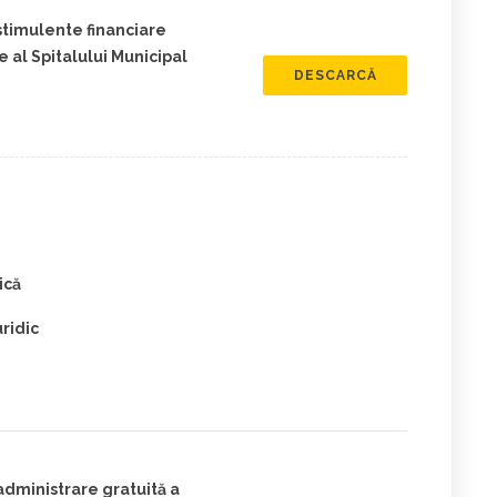
stimulente financiare
 al Spitalului Municipal
DESCARCĂ
ică
ridic
administrare gratuită a