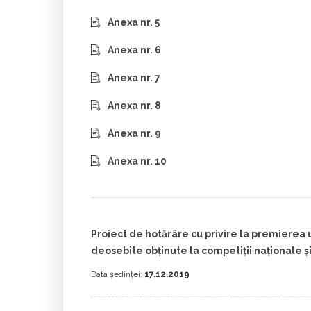
Anexa nr. 5
Anexa nr. 6
Anexa nr. 7
Anexa nr. 8
Anexa nr. 9
Anexa nr. 10
Proiect de hotărâre cu privire la premierea
deosebite obținute la competiții naționale și
Data ședinței:
17.12.2019