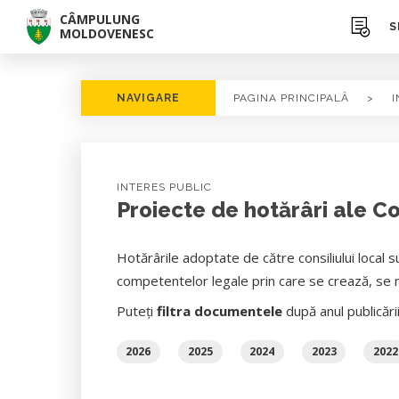
CÂMPULUNG
S
MOLDOVENESC
NAVIGARE
PAGINA PRINCIPALĂ
>
I
INTERES PUBLIC
Proiecte de hotărâri ale Co
Hotărârile adoptate de către consiliului local s
competentelor legale prin care se crează, se m
Puteți
filtra documentele
după anul publicări
2026
2025
2024
2023
2022