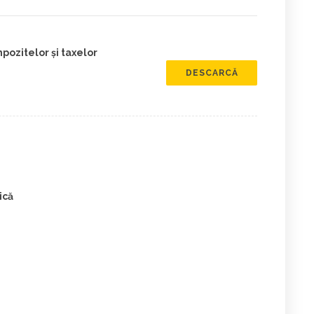
mpozitelor şi taxelor
DESCARCĂ
ică