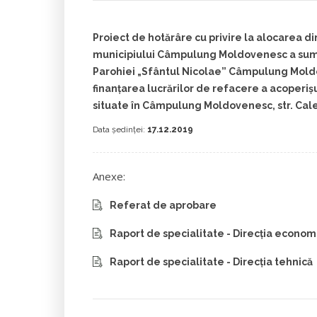
Proiect de hotărâre cu privire la alocarea di
municipiului Câmpulung Moldovenesc a sume
Parohiei „Sfântul Nicolae” Câmpulung Mol
finanţarea lucrărilor de refacere a acoperiș
situate în Câmpulung Moldovenesc, str. Calea
Data ședinței:
17.12.2019
Anexe:
Referat de aprobare
Raport de specialitate - Direcția econom
Raport de specialitate - Direcția tehnică