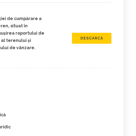
ţiei de cumpărare a
ren, situat în
uşirea raportului de
DESCARCĂ
al terenului şi
ului de vânzare.
ică
ridic