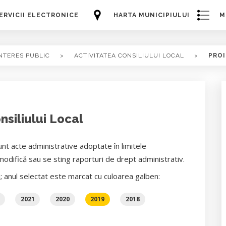
ERVICII ELECTRONICE
HARTA MUNICIPIULUI
M
NTERES PUBLIC
>
ACTIVITATEA CONSILIULUI LOCAL
>
PROI
nsiliului Local
unt acte administrative adoptate în limitele
odifică sau se sting raporturi de drept administrativ.
i; anul selectat este marcat cu culoarea galben:
2021
2020
2019
2018