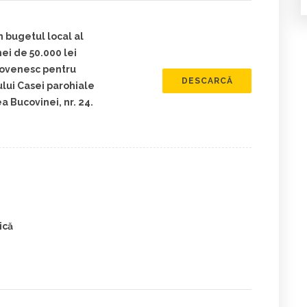
n bugetul local al
i de 50.000 lei
dovenesc pentru
DESCARCĂ
ului Casei parohiale
 Bucovinei, nr. 24.
ică