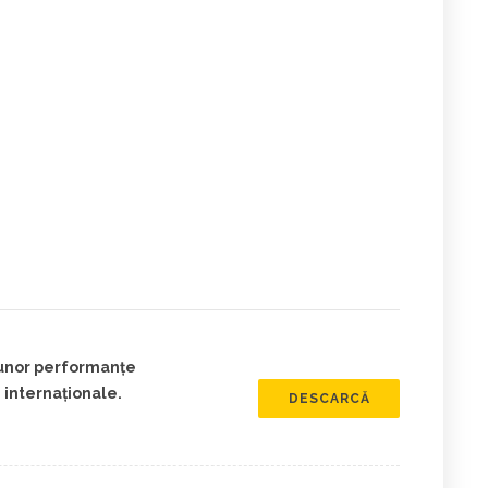
 unor performanțe
 internaționale.
DESCARCĂ