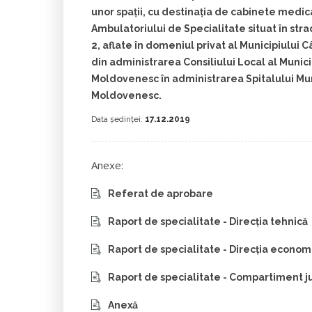
unor spații, cu destinația de cabinete medic
Ambulatoriului de Specialitate situat în stra
2, aflate în domeniul privat al Municipiulu
din administrarea Consiliului Local al Muni
Moldovenesc în administrarea Spitalului M
Moldovenesc.
Data ședinței:
17.12.2019
Anexe:
Referat de aprobare
Raport de specialitate - Direcția tehnică
Raport de specialitate - Direcția econom
Raport de specialitate - Compartiment ju
Anexă