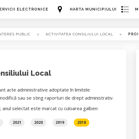
ERVICII ELECTRONICE
HARTA MUNICIPIULUI
M
NTERES PUBLIC
>
ACTIVITATEA CONSILIULUI LOCAL
>
PROI
nsiliului Local
unt acte administrative adoptate în limitele
odifică sau se sting raporturi de drept administrativ.
i; anul selectat este marcat cu culoarea galben:
2021
2020
2019
2018