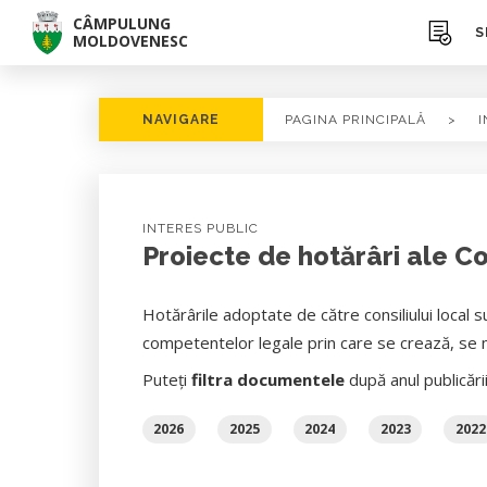
CÂMPULUNG
S
MOLDOVENESC
NAVIGARE
PAGINA PRINCIPALĂ
>
I
INTERES PUBLIC
Proiecte de hotărâri ale Co
Hotărârile adoptate de către consiliului local s
competentelor legale prin care se crează, se m
Puteți
filtra documentele
după anul publicări
2026
2025
2024
2023
2022