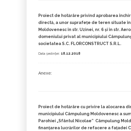
Proiect de hotărâre privind aprobarea închirie
directă, a unor suprafețe de teren situate 
Moldovenesc în str. Uzinei, nr. 6 și în str. Aer
domeniului privat al municipiului Câmpulun
societatea S.C. FLORCONSTRUCT S.R.L.
Data ședinței:
18.12.2018
Anexe:
Proiect de hotărâre cu privire la alocarea di
municipiului Câmpulung Moldovenesc a sume
Parohiei „Sfântul Nicolae” Câmpulung Mol
finanţarea lucrărilor de refacere a fațadei C