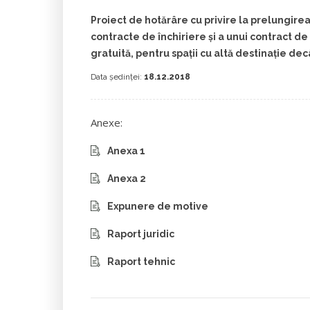
Proiect de hotărâre cu privire la prelungirea 
contracte de închiriere şi a unui contract de 
gratuită, pentru spaţii cu altă destinaţie dec
Data ședinței:
18.12.2018
Anexe:
Anexa 1
Anexa 2
Expunere de motive
Raport juridic
Raport tehnic