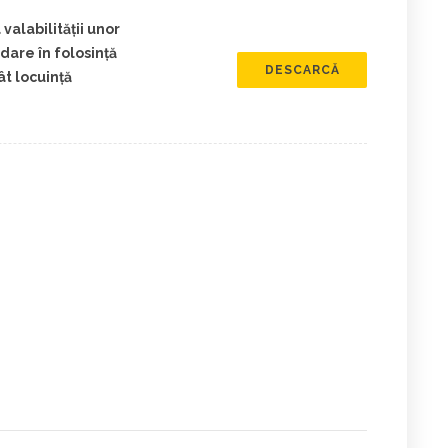
valabilităţii unor
dare în folosinţă
DESCARCĂ
ât locuinţă