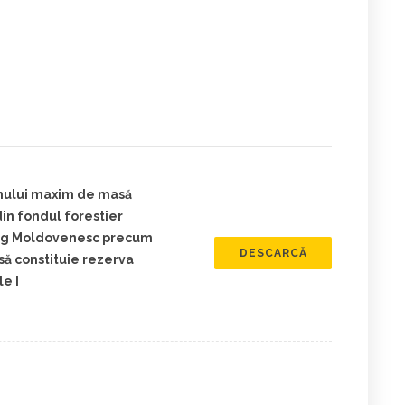
umului maxim de masă
in fondul forestier
ung Moldovenesc precum
DESCARCĂ
să constituie rezerva
e I