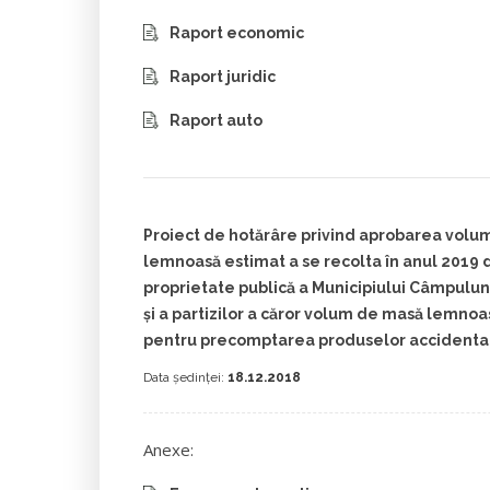
Raport economic
Raport juridic
Raport auto
Proiect de hotărâre privind aprobarea vol
lemnoasă estimat a se recolta în anul 2019 d
proprietate publică a Municipiului Câmpul
și a partizilor a căror volum de masă lemnoa
pentru precomptarea produselor accidental
Data ședinței:
18.12.2018
Anexe: