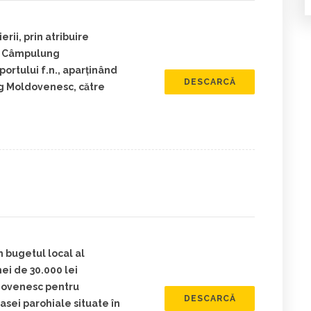
rii, prin atribuire
în Câmpulung
oportului f.n., aparținând
DESCARCĂ
g Moldovenesc, către
n bugetul local al
i de 30.000 lei
dovenesc pentru
DESCARCĂ
asei parohiale situate în