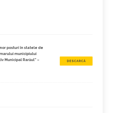
or posturi în statele de
imarului municipiului
iv Municipal Rarăul” –
DESCARCĂ