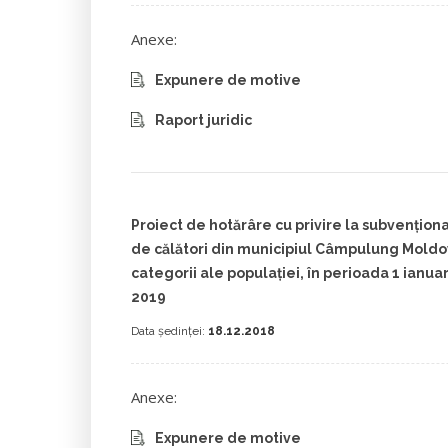
Anexe:
Expunere de motive
Raport juridic
Proiect de hotărâre cu privire la subvenţion
de călători din municipiul Câmpulung Mold
categorii ale populaţiei, în perioada 1 ianu
2019
Data ședinței:
18.12.2018
Anexe:
Expunere de motive