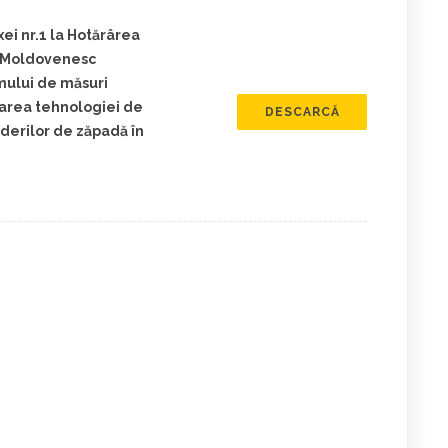
ei nr.1 la Hotărârea
g Moldovenesc
mului de măsuri
barea tehnologiei de
DESCARCĂ
căderilor de zăpadă în