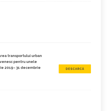
area transportului urban
ovenesc pentru unele
arie 2019– 31 decembrie
DESCARCĂ