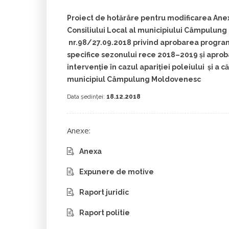
Proiect de hotărâre pentru modificarea Anex
Consiliului Local al municipiului Câmpulun
nr.98/27.09.2018 privind aprobarea progra
specifice sezonului rece 2018–2019 şi apro
intervenţie în cazul apariţiei poleiului şi a 
municipiul Câmpulung Moldovenesc
Data ședinței:
18.12.2018
Anexe:
Anexa
Expunere de motive
Raport juridic
Raport politie