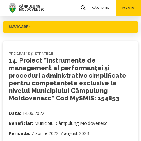
CÂMPULUNG
CĂUTARE
MENIU
MOLDOVENESC
NAVIGARE:
PROGRAME ȘI STRATEGII
14. Proiect ”Instrumente de
management al performanței și
proceduri administrative simplificate
pentru competențele exclusive la
nivelul Municipiului Câmpulung
Moldovenesc” Cod MySMIS: 154853
Data:
14.06.2022
Beneficiar:
Municipiul Câmpulung Moldovenesc
Perioada:
7 aprilie 2022-7 august 2023