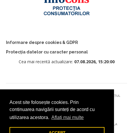
Informare despre cookies & GDPR
Protecția datelor cu caracter personal
Cea mai recentă actualizare:
07.08.2026, 15:20:00
© 2026 - PRIMĂRIA MUNICIPIULUI CÂMPULUNG MOLDOVENESC, JUDEȚUL
Acest site folosește cookies. Prin
SUCEAVA
continuarea navigării sunteți de acord cu
utilizarea acestora.
Aflați mai multe
AȚI ÎNTÂMPINAT O PROBLEMĂ TEHNICĂ? TRIMITEȚI-NE UN EMAIL LA
DIGITAL@ADDICTAD.RO
ACCEPT