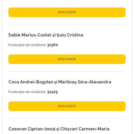
DESCARCĂ
Sabie Marius-Costel și Şuiu Cristina
Publicație de căsătorie:
31560
DESCARCĂ
Coca Andrei-Bogdan și Mărtinaş Gina-Alexandra
Publicație de căsătorie:
31525
DESCARCĂ
Cosovan Ciprian-Ionuţ și Chişcari Carmen-Maria