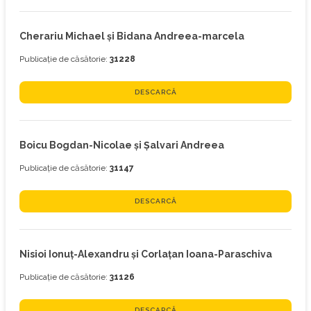
Cherariu Michael și Bidana Andreea-marcela
Publicație de căsătorie:
31228
DESCARCĂ
Boicu Bogdan-Nicolae și Șalvari Andreea
Publicație de căsătorie:
31147
DESCARCĂ
Nisioi Ionuț-Alexandru și Corlațan Ioana-Paraschiva
Publicație de căsătorie:
31126
DESCARCĂ