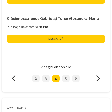
Crăciunescu Ionuț-Gabriel și Turcu Alexandra-Maria
Publicație de căsătorie:
31132
DESCARCĂ
7
pagini disponibile
2
3
4
5
6
ACCES RAPID