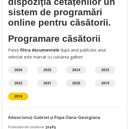
dispoziția cetățenilor un
sistem de programări
online pentru căsătorii.
Programare căsătorii
Puteți
filtra documentele
după anul publicării; anul
selectat este marcat cu culoarea galben:
2026
2025
2024
2023
2022
2021
2020
2019
2018
Adaos Ionuţ-Gabriel și Popa Oana-Georgiana
Publicație de căsătorie:
31465