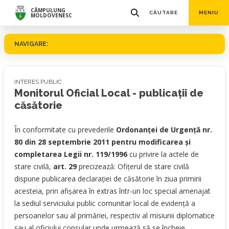
CÂMPULUNG
CĂUTARE
MENIU
MOLDOVENESC
NAVIGARE:
INTERES PUBLIC
Monitorul Oficial Local - publicații de
căsătorie
În conformitate cu prevederile
Ordonanţei de Urgenţă nr.
80 din 28 septembrie 2011 pentru modificarea şi
completarea Legii nr. 119/1996
cu privire la actele de
stare civilă,
art. 29
precizează: Ofiţerul de stare civilă
dispune publicarea declaraţiei de căsătorie în ziua primirii
acesteia, prin afişarea în extras într-un loc special amenajat
la sediul serviciului public comunitar local de evidenţă a
persoanelor sau al primăriei, respectiv al misiunii diplomatice
sau al oficiului consular unde urmează să se încheie