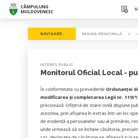
CÂMPULUNG
S
MOLDOVENESC
NAVIGARE:
PAGINA PRINCIPALĂ
>
INTERES PUBLIC
Monitorul Oficial Local - pu
În conformitate cu prevederile
Ordonanţei de
modificarea şi completarea Legii nr. 119/
precizează: Ofiţerul de stare civilă dispune publ
acesteia, prin afişarea în extras într-un loc spe
de evidenţă a persoanelor sau al primăriei, resp
unde urmează să se încheie căsătoria, precum 
caz, declaraţia de căsătorie se afişează şi la se