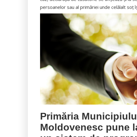
persoanelor sau al primăriei unde celălalt soţ îş
Primăria Municipiul
Moldovenesc pune la 