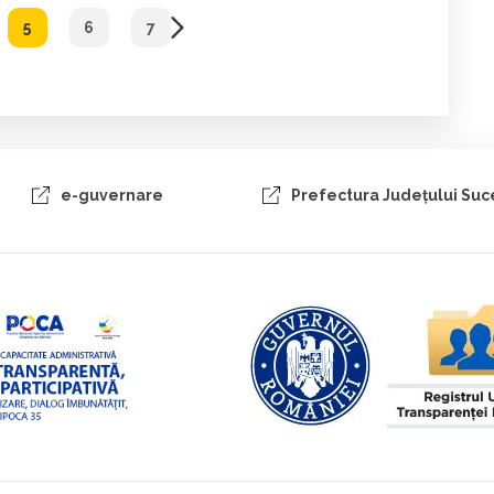
5
6
7
e-guvernare
Prefectura Judeţului Su