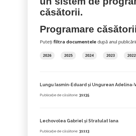
un sistem de progra
căsătorii.
Programare căsători
Puteți
filtra documentele
după anul publicări
2026
2025
2024
2023
2022
Lungu Iasmin-Eduard și Ungurean Adelina-V
Publicație de căsătorie:
31135
Lechovolea Gabriel și Stratulat Iana
Publicație de căsătorie:
31113