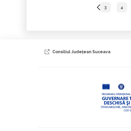
3
4
Consiliul Judeţean Suceava