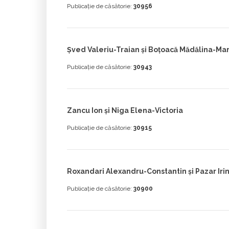
Publicație de căsătorie:
30956
Șved Valeriu-Traian și Boțoacă Mădălina-Mar
Publicație de căsătorie:
30943
Zancu Ion și Niga Elena-Victoria
Publicație de căsătorie:
30915
Roxandari Alexandru-Constantin și Pazar Iri
Publicație de căsătorie:
30900