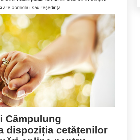
i are domiciliul sau reşedinţa.
ui Câmpulung
dispoziția cetățenilor