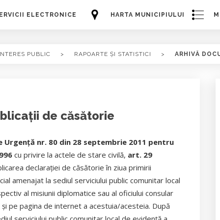
ERVICII ELECTRONICE
HARTA MUNICIPIULUI
M
INTERES PUBLIC
>
RAPOARTE ȘI STATISTICI
>
ARHIVĂ DOC
blicații de căsătorie
 Urgenţă nr. 80 din 28 septembrie 2011 pentru
1996
cu privire la actele de stare civilă,
art. 29
icarea declaraţiei de căsătorie în ziua primirii
cial amenajat la sediul serviciului public comunitar local
ectiv al misiunii diplomatice sau al oficiului consular
şi pe pagina de internet a acestuia/acesteia. După
diul serviciului public comunitar local de evidenţă a