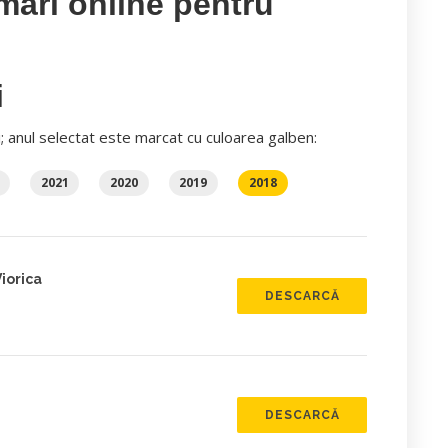
mări online pentru
i
i; anul selectat este marcat cu culoarea galben:
2021
2020
2019
2018
iorica
DESCARCĂ
DESCARCĂ