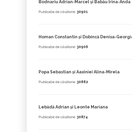
Bodnariu Adrian-Marcel și Babău Irina-Anda
Publicație de căsătorie:
30901
Homan Constantin și Dobincă Denisa-Georg
Publicație de căsătorie:
30906
Popa Sebastian și Aaxiniei Alina-Mirela
Publicație de căsătorie:
30882
Lebădă Adrian și Leonte Mariana
Publicație de căsătorie:
30874