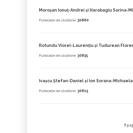
Moroșan Ionuț-Andrei și Harabagiu Sorina-M
Publicație de căsătorie:
30860
Rotundu Viorel-Laurenţiu și Tudurean Flore
Publicație de căsătorie:
30835
Ivaşcu Ştefan-Daniel și Ion Sorana-Michaela
Publicație de căsătorie:
30815
7
pagi