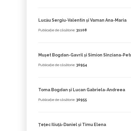
Lucău Sergiu-Valentin și Vaman Ana-Maria
Publicație de căsătorie:
31108
Mușet Bogdan-Gavril și Simion Sînziana-Pet
Publicație de căsătorie:
30954
Toma Bogdan și Lucan Gabriela-Andreea
Publicație de căsătorie:
30955
Țețec Iliuță-Daniel și Timu Elena