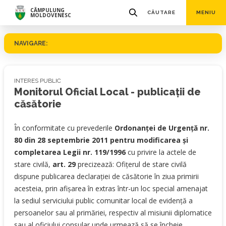
CÂMPULUNG
CĂUTARE
MENIU
MOLDOVENESC
NAVIGARE:
INTERES PUBLIC
Monitorul Oficial Local - publicații de
căsătorie
În conformitate cu prevederile
Ordonanţei de Urgenţă nr.
80 din 28 septembrie 2011 pentru modificarea şi
completarea Legii nr. 119/1996
cu privire la actele de
stare civilă,
art. 29
precizează: Ofiţerul de stare civilă
dispune publicarea declaraţiei de căsătorie în ziua primirii
acesteia, prin afişarea în extras într-un loc special amenajat
la sediul serviciului public comunitar local de evidenţă a
persoanelor sau al primăriei, respectiv al misiunii diplomatice
sau al oficiului consular unde urmează să se încheie