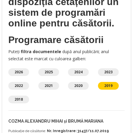
dispoziția cetățenilor un
sistem de programări
online pentru căsătorii.
Programare căsătorii
Puteți
filtra documentele
după anul publicării; anul
selectat este marcat cu culoarea galben:
2026
2025
2024
2023
2022
2021
2020
2019
2018
COZMA ALEXANDRU MIHAI și BRUMĂ MARIANA
Publicație de căsătorie:
Nr. Inregistrare: 31437/11.07.2019