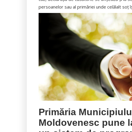
persoanelor sau al primăriei unde celălalt soţ îş
Primăria Municipiul
Moldovenesc pune la 