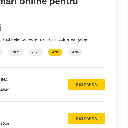
mări online pentru
i
i; anul selectat este marcat cu culoarea galben:
2021
2020
2019
2018
LINA
DESCARCĂ
4.2019
DESCARCĂ
4.2019