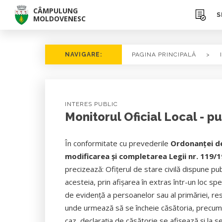
CÂMPULUNG
S
MOLDOVENESC
NAVIGARE:
PAGINA PRINCIPALĂ
>
INTERES PUBLIC
Monitorul Oficial Local - pu
În conformitate cu prevederile
Ordonanţei de
modificarea şi completarea Legii nr. 119/
precizează: Ofiţerul de stare civilă dispune publ
acesteia, prin afişarea în extras într-un loc spe
de evidenţă a persoanelor sau al primăriei, resp
unde urmează să se încheie căsătoria, precum 
caz, declaraţia de căsătorie se afişează şi la se