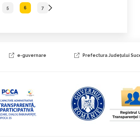
5
6
7
e-guvernare
Prefectura Judeţului Su