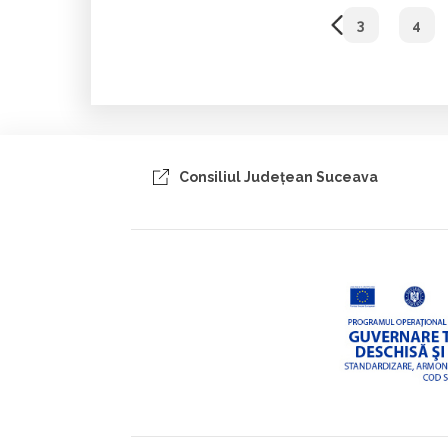
3
4
Consiliul Judeţean Suceava