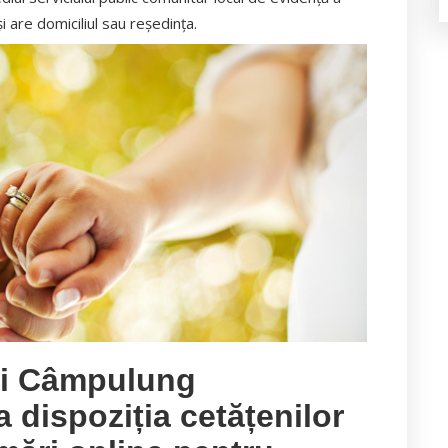
i are domiciliul sau reşedinţa.
ui Câmpulung
dispoziția cetățenilor