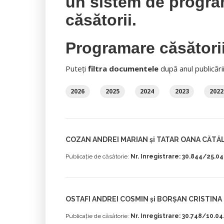
un sistem de progra
căsătorii.
Programare căsători
Puteți
filtra documentele
după anul publicări
2026
2025
2024
2023
2022
COZAN ANDREI MARIAN și TATAR OANA CĂTĂ
Publicație de căsătorie:
Nr. Inregistrare: 30.844/25.0
OSTAFI ANDREI COSMIN și BORȘAN CRISTINA
Publicație de căsătorie:
Nr. Inregistrare: 30.748/10.0