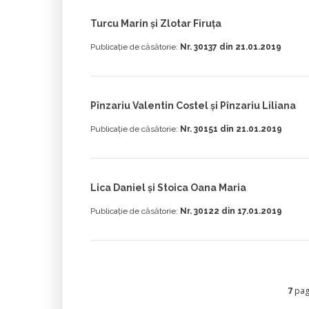
Turcu Marin și Zlotar Firuța
Publicație de căsătorie:
Nr. 30137 din 21.01.2019
Pînzariu Valentin Costel și Pînzariu Liliana
Publicație de căsătorie:
Nr. 30151 din 21.01.2019
Lica Daniel și Stoica Oana Maria
Publicație de căsătorie:
Nr. 30122 din 17.01.2019
7
pagi