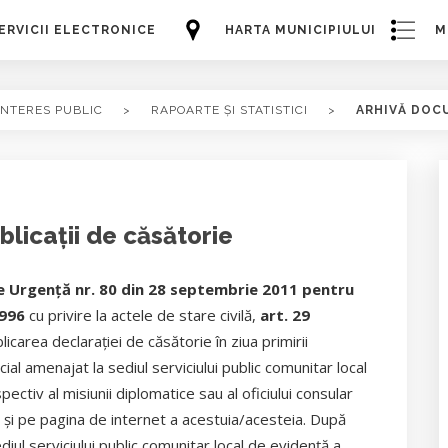
ERVICII ELECTRONICE
HARTA MUNICIPIULUI
M
INTERES PUBLIC
>
RAPOARTE ȘI STATISTICI
>
ARHIVĂ DOC
blicații de căsătorie
 Urgenţă nr. 80 din 28 septembrie 2011 pentru
1996
cu privire la actele de stare civilă,
art. 29
icarea declaraţiei de căsătorie în ziua primirii
cial amenajat la sediul serviciului public comunitar local
ectiv al misiunii diplomatice sau al oficiului consular
şi pe pagina de internet a acestuia/acesteia. După
diul serviciului public comunitar local de evidenţă a