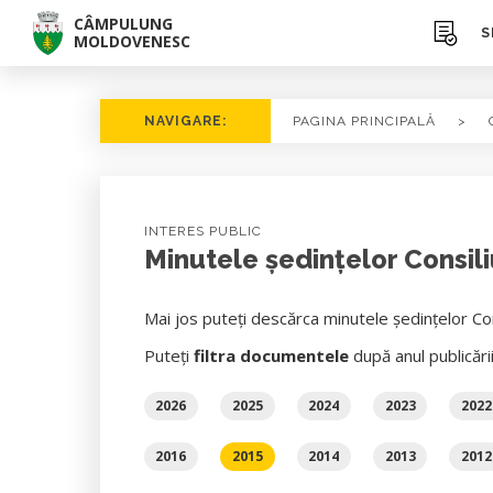
CÂMPULUNG
S
MOLDOVENESC
NAVIGARE:
PAGINA PRINCIPALĂ
>
INTERES PUBLIC
Minutele ședințelor Consili
Mai jos puteți descărca minutele ședințelor Con
Puteți
filtra documentele
după anul publicări
2026
2025
2024
2023
2022
2016
2015
2014
2013
2012