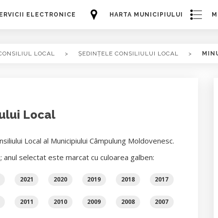
ERVICII ELECTRONICE
HARTA MUNICIPIULUI
M
CONSILIUL LOCAL
>
ȘEDINȚELE CONSILIULUI LOCAL
>
MIN
ului Local
siliului Local al Municipiului Câmpulung Moldovenesc.
i; anul selectat este marcat cu culoarea galben:
2021
2020
2019
2018
2017
2011
2010
2009
2008
2007