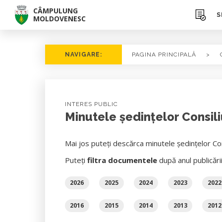
CÂMPULUNG
S
MOLDOVENESC
NAVIGARE:
PAGINA PRINCIPALĂ
>
INTERES PUBLIC
Minutele ședințelor Consili
Mai jos puteți descărca minutele ședințelor Con
Puteți
filtra documentele
după anul publicări
2026
2025
2024
2023
2022
2016
2015
2014
2013
2012