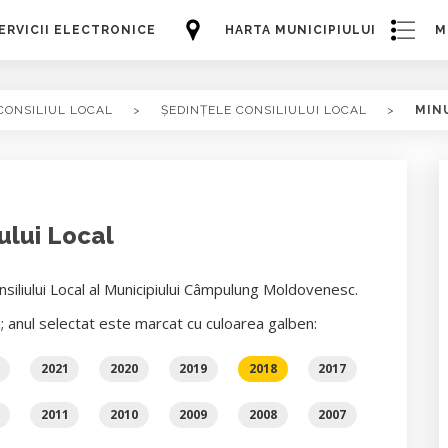
ERVICII ELECTRONICE
HARTA MUNICIPIULUI
M
CONSILIUL LOCAL
>
ȘEDINȚELE CONSILIULUI LOCAL
>
MIN
ului Local
siliului Local al Municipiului Câmpulung Moldovenesc.
i; anul selectat este marcat cu culoarea galben:
2021
2020
2019
2018
2017
2011
2010
2009
2008
2007