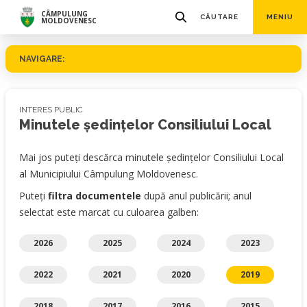
CÂMPULUNG
CĂUTARE
MENIU
MOLDOVENESC
NAVIGARE:
INTERES PUBLIC
Minutele ședințelor Consiliului Local
Mai jos puteți descărca minutele ședințelor Consiliului Local
al Municipiului Câmpulung Moldovenesc.
Puteți
filtra documentele
după anul publicării; anul
selectat este marcat cu culoarea galben:
2026
2025
2024
2023
2022
2021
2020
2019
2018
2017
2016
2015