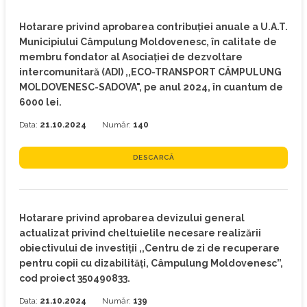
Hotarare privind aprobarea contribuției anuale a U.A.T.
Municipiului Câmpulung Moldovenesc, în calitate de
membru fondator al Asociației de dezvoltare
intercomunitară (ADI) ,,ECO-TRANSPORT CÂMPULUNG
MOLDOVENESC-SADOVA", pe anul 2024, în cuantum de
6000 lei.
Data:
21.10.2024
Număr:
140
DESCARCĂ
Hotarare privind aprobarea devizului general
actualizat privind cheltuielile necesare realizării
obiectivului de investiţii ,,Centru de zi de recuperare
pentru copii cu dizabilități, Câmpulung Moldovenesc”,
cod proiect 350490833.
Data:
21.10.2024
Număr:
139