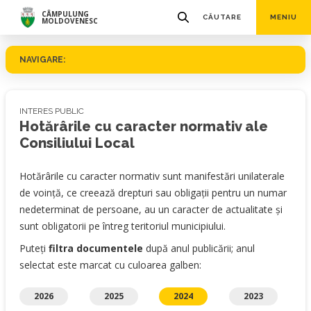
CÂMPULUNG
CĂUTARE
MENIU
MOLDOVENESC
NAVIGARE:
INTERES PUBLIC
Hotărârile cu caracter normativ ale
Consiliului Local
Hotărârile cu caracter normativ sunt manifestări unilaterale
de voință, ce creează drepturi sau obligații pentru un numar
nedeterminat de persoane, au un caracter de actualitate și
sunt obligatorii pe întreg teritoriul municipiului.
Puteți
filtra documentele
după anul publicării; anul
selectat este marcat cu culoarea galben:
2026
2025
2024
2023