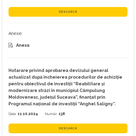
DESCARCĂ
Anexe:
Anexa
Hotarare privind aprobarea devizului general
actualizat după încheierea procedurilor de achiziție
pentru obiectivul de investiții “Reabilitare și
modernizare străzi în municipiul Câmpulung
Moldovenesc, județul Suceava”, finanțat prin
Programul național de investiții “Anghel Saligny”.
Data:
11.10.2024
Număr:
138
DESCARCĂ