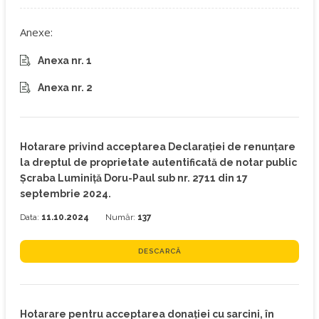
Anexe:
Anexa nr. 1
Anexa nr. 2
Hotarare privind acceptarea Declarației de renunțare
la dreptul de proprietate autentificată de notar public
Șcraba Luminiță Doru-Paul sub nr. 2711 din 17
septembrie 2024.
Data:
11.10.2024
Număr:
137
DESCARCĂ
Hotarare pentru acceptarea donației cu sarcini, în