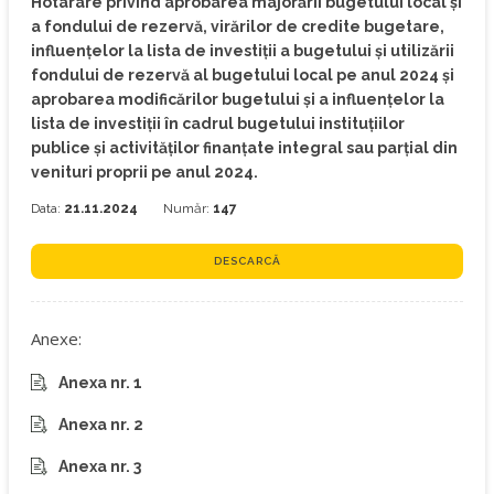
Hotarare privind aprobarea majorării bugetului local și
a fondului de rezervă, virărilor de credite bugetare,
influențelor la lista de investiții a bugetului și utilizării
fondului de rezervă al bugetului local pe anul 2024 și
aprobarea modificărilor bugetului și a influențelor la
lista de investiții în cadrul bugetului instituţiilor
publice şi activităţilor finanţate integral sau parţial din
venituri proprii pe anul 2024.
Data:
21.11.2024
Număr:
147
DESCARCĂ
Anexe:
Anexa nr. 1
Anexa nr. 2
Anexa nr. 3