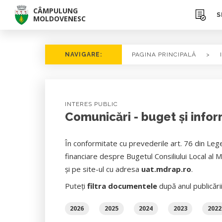
CÂMPULUNG
S
MOLDOVENESC
NAVIGARE:
PAGINA PRINCIPALĂ
>
INTERES PUBLIC
Comunicări - buget și infor
În conformitate cu prevederile art. 76 din Lege
financiare despre Bugetul Consiliului Local al 
şi pe site-ul cu adresa
uat.mdrap.ro
.
Puteți
filtra documentele
după anul publicări
2026
2025
2024
2023
2022