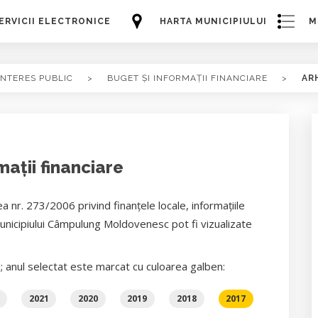
ERVICII ELECTRONICE
HARTA MUNICIPIULUI
M
INTERES PUBLIC
>
BUGET ȘI INFORMAȚII FINANCIARE
>
AR
mații financiare
a nr. 273/2006 privind finanţele locale, informaţiile
Municipiului Câmpulung Moldovenesc pot fi vizualizate
i; anul selectat este marcat cu culoarea galben:
2021
2020
2019
2018
2017