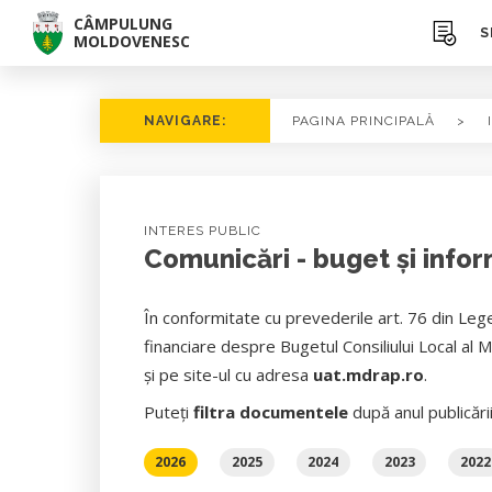
CÂMPULUNG
S
MOLDOVENESC
NAVIGARE:
PAGINA PRINCIPALĂ
>
INTERES PUBLIC
Comunicări - buget și infor
În conformitate cu prevederile art. 76 din Lege
financiare despre Bugetul Consiliului Local al 
şi pe site-ul cu adresa
uat.mdrap.ro
.
Puteți
filtra documentele
după anul publicări
2026
2025
2024
2023
2022