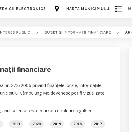
ERVICII ELECTRONICE
HARTA MUNICIPIULUI
M
INTERES PUBLIC
>
BUGET ȘI INFORMAȚII FINANCIARE
>
AR
mații financiare
a nr. 273/2006 privind finanţele locale, informaţiile
Municipiului Câmpulung Moldovenesc pot fi vizualizate
i; anul selectat este marcat cu culoarea galben:
2021
2020
2019
2018
2017