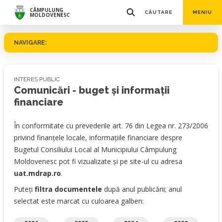
CÂMPULUNG
CĂUTARE
MENIU
MOLDOVENESC
NAVIGARE:
INTERES PUBLIC
Comunicări - buget și informații
financiare
În conformitate cu prevederile art. 76 din Legea nr. 273/2006
privind finanţele locale, informaţiile financiare despre
Bugetul Consiliului Local al Municipiului Câmpulung
Moldovenesc pot fi vizualizate şi pe site-ul cu adresa
uat.mdrap.ro
.
Puteți
filtra documentele
după anul publicării; anul
selectat este marcat cu culoarea galben: