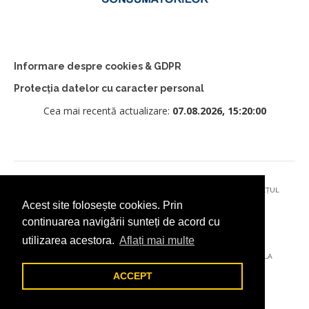
Informare despre cookies & GDPR
Protecția datelor cu caracter personal
Cea mai recentă actualizare:
07.08.2026, 15:20:00
© 2026 - PRIMĂRIA MUNICIPIULUI CÂMPULUNG MOLDOVENESC, JUDEȚUL
Acest site folosește cookies. Prin
SUCEAVA
continuarea navigării sunteți de acord cu
utilizarea acestora.
Aflați mai multe
AȚI ÎNTÂMPINAT O PROBLEMĂ TEHNICĂ? TRIMITEȚI-NE UN EMAIL LA
DIGITAL@ADDICTAD.RO
ACCEPT