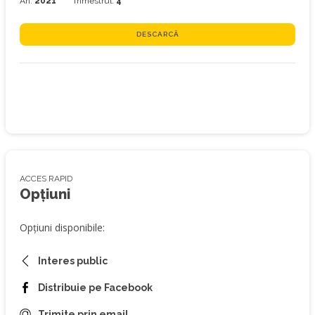
An:
2021
Trimestrul:
4
DESCARCĂ
ACCES RAPID
Opțiuni
Opțiuni disponibile:
Interes public
Distribuie pe Facebook
Trimite prin email