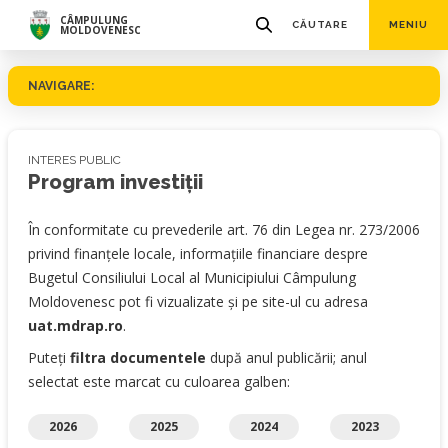
CÂMPULUNG
CĂUTARE
MENIU
MOLDOVENESC
NAVIGARE:
INTERES PUBLIC
Program investiţii
În conformitate cu prevederile art. 76 din Legea nr. 273/2006
privind finanţele locale, informaţiile financiare despre
Bugetul Consiliului Local al Municipiului Câmpulung
Moldovenesc pot fi vizualizate şi pe site-ul cu adresa
uat.mdrap.ro
.
Puteți
filtra documentele
după anul publicării; anul
selectat este marcat cu culoarea galben:
2026
2025
2024
2023