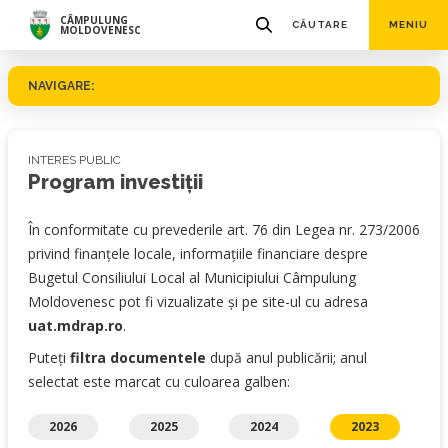
CÂMPULUNG
CĂUTARE
MENIU
MOLDOVENESC
NAVIGARE:
INTERES PUBLIC
Program investiţii
În conformitate cu prevederile art. 76 din Legea nr. 273/2006
privind finanţele locale, informaţiile financiare despre
Bugetul Consiliului Local al Municipiului Câmpulung
Moldovenesc pot fi vizualizate şi pe site-ul cu adresa
uat.mdrap.ro
.
Puteți
filtra documentele
după anul publicării; anul
selectat este marcat cu culoarea galben:
2026
2025
2024
2023