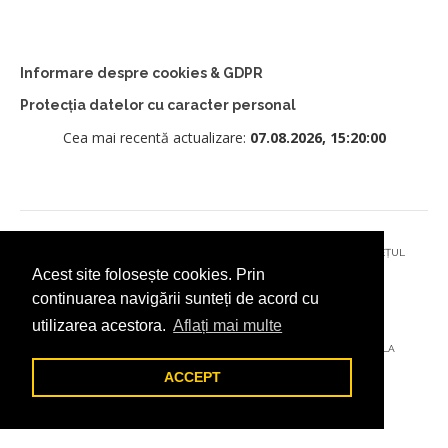
Informare despre cookies & GDPR
Protecția datelor cu caracter personal
Cea mai recentă actualizare:
07.08.2026, 15:20:00
© 2026 - PRIMĂRIA MUNICIPIULUI CÂMPULUNG MOLDOVENESC, JUDEȚUL
Acest site folosește cookies. Prin
SUCEAVA
continuarea navigării sunteți de acord cu
utilizarea acestora.
Aflați mai multe
AȚI ÎNTÂMPINAT O PROBLEMĂ TEHNICĂ? TRIMITEȚI-NE UN EMAIL LA
DIGITAL@ADDICTAD.RO
ACCEPT