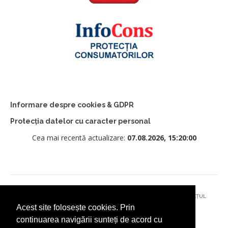
Informare despre cookies & GDPR
Protecția datelor cu caracter personal
Cea mai recentă actualizare:
07.08.2026, 15:20:00
© 2026 - PRIMĂRIA MUNICIPIULUI CÂMPULUNG MOLDOVENESC, JUDEȚUL
Acest site folosește cookies. Prin
SUCEAVA
continuarea navigării sunteți de acord cu