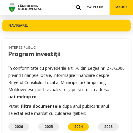
CÂMPULUNG
CĂUTARE
MENIU
MOLDOVENESC
NAVIGARE:
INTERES PUBLIC
Program investiţii
În conformitate cu prevederile art. 76 din Legea nr. 273/2006
privind finanţele locale, informaţiile financiare despre
Bugetul Consiliului Local al Municipiului Câmpulung
Moldovenesc pot fi vizualizate şi pe site-ul cu adresa
uat.mdrap.ro
.
Puteți
filtra documentele
după anul publicării; anul
selectat este marcat cu culoarea galben:
2026
2025
2024
2023