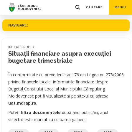
CÂMPULUNG
CĂUTARE
MENIU
MOLDOVENESC
NAVIGARE:
INTERES PUBLIC
Situaţii financiare asupra execuției
bugetare trimestriale
În conformitate cu prevederile art. 76 din Legea nr. 273/2006
privind finanţele locale, informaţiile financiare despre
Bugetul Consiliului Local al Municipiului Câmpulung
Moldovenesc pot fi vizualizate şi pe site-ul cu adresa
uat.mdrap.ro
.
Puteți
filtra documentele
după anul publicării; anul
selectat este marcat cu culoarea galben: