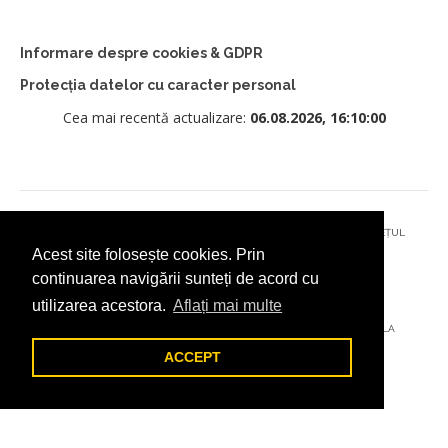
Informare despre cookies & GDPR
Protecția datelor cu caracter personal
Cea mai recentă actualizare:
06.08.2026, 16:10:00
© 2026 - PRIMĂRIA MUNICIPIULUI CÂMPULUNG MOLDOVENESC, JUDEȚUL
Acest site folosește cookies. Prin
SUCEAVA
continuarea navigării sunteți de acord cu
utilizarea acestora.
Aflați mai multe
AȚI ÎNTÂMPINAT O PROBLEMĂ TEHNICĂ? TRIMITEȚI-NE UN EMAIL LA
DIGITAL@ADDICTAD.RO
ACCEPT