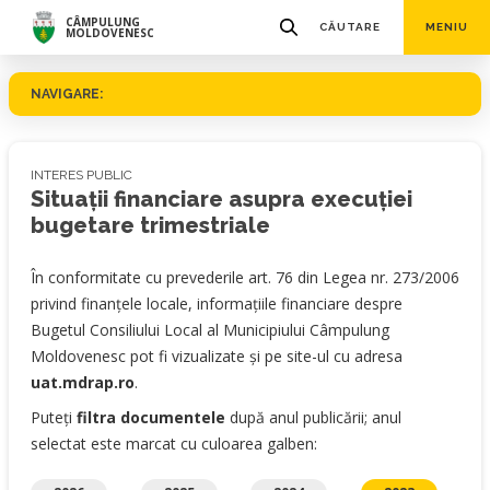
CÂMPULUNG
CĂUTARE
MENIU
MOLDOVENESC
NAVIGARE:
INTERES PUBLIC
Situaţii financiare asupra execuției
bugetare trimestriale
În conformitate cu prevederile art. 76 din Legea nr. 273/2006
privind finanţele locale, informaţiile financiare despre
Bugetul Consiliului Local al Municipiului Câmpulung
Moldovenesc pot fi vizualizate şi pe site-ul cu adresa
uat.mdrap.ro
.
Puteți
filtra documentele
după anul publicării; anul
selectat este marcat cu culoarea galben: