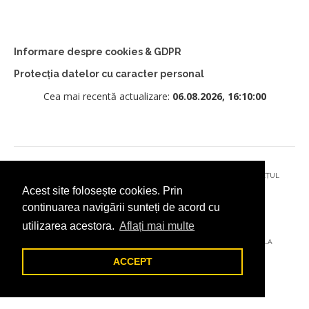
Informare despre cookies & GDPR
Protecția datelor cu caracter personal
Cea mai recentă actualizare:
06.08.2026, 16:10:00
© 2026 - PRIMĂRIA MUNICIPIULUI CÂMPULUNG MOLDOVENESC, JUDEȚUL
Acest site folosește cookies. Prin
SUCEAVA
continuarea navigării sunteți de acord cu
utilizarea acestora.
Aflați mai multe
AȚI ÎNTÂMPINAT O PROBLEMĂ TEHNICĂ? TRIMITEȚI-NE UN EMAIL LA
DIGITAL@ADDICTAD.RO
ACCEPT