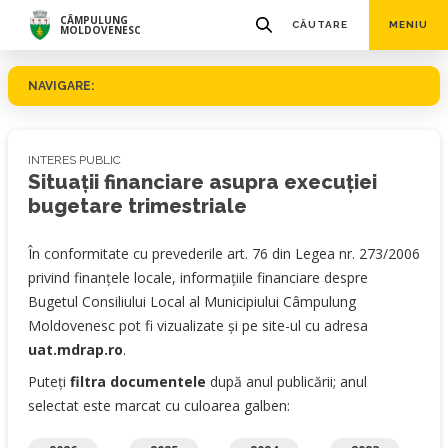
CÂMPULUNG
CĂUTARE
MENIU
MOLDOVENESC
NAVIGARE:
INTERES PUBLIC
Situaţii financiare asupra execuției
bugetare trimestriale
În conformitate cu prevederile art. 76 din Legea nr. 273/2006
privind finanţele locale, informaţiile financiare despre
Bugetul Consiliului Local al Municipiului Câmpulung
Moldovenesc pot fi vizualizate şi pe site-ul cu adresa
uat.mdrap.ro
.
Puteți
filtra documentele
după anul publicării; anul
selectat este marcat cu culoarea galben: