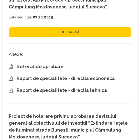
str. Izvorul Alb km. 0+000 - 2+000, municipiul
Câmpulung Moldovenesc, județul Suceava”.
Data ședinței:
07.10.2019
DESCARCĂ
Anexe:
Referat de aprobare
Raport de specialitate - directia economica
Raport de specialitate - directia tehnica
Proiect de hotarare privind aprobarea devizului
general al obiectivului de investiţii “Extindere rețele
de iluminat strada Bunești, municipiul Câmpulung
Moldovenesc, județul Suceava”.