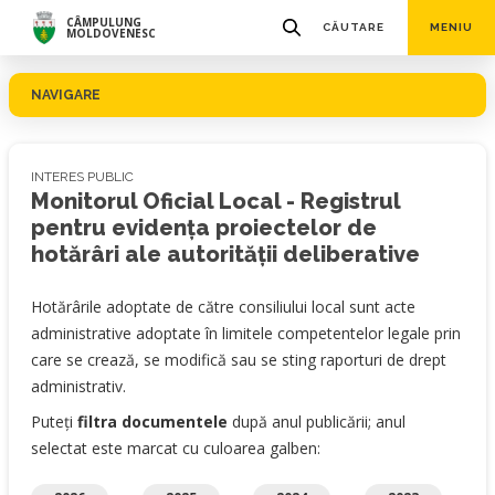
CÂMPULUNG
CĂUTARE
MENIU
MOLDOVENESC
NAVIGARE
INTERES PUBLIC
Monitorul Oficial Local - Registrul
pentru evidența proiectelor de
hotărâri ale autorității deliberative
Hotărârile adoptate de către consiliului local sunt acte
administrative adoptate în limitele competentelor legale prin
care se crează, se modifică sau se sting raporturi de drept
administrativ.
Puteți
filtra documentele
după anul publicării; anul
selectat este marcat cu culoarea galben: