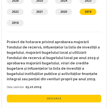
2026
2025
2024
2023
2022
2021
2020
2019
2018
Proiect de hotarare privind aprobarea majorării
fondului de rezervă, influențelor la lista de investiții a
bugetului, majorării bugetului local și utilizării
fondului de rezervă al bugetului local pe anul 2019 și
aprobarea majorării bugetului, virări de credite
bugetare și influențelor la lista de investiții a
bugetului instituțiilor publice și activităților finanțate
integral sau parțial din venituri proprii pe anul 2019.
Data ședinței:
25.10.2019
DESCARCĂ