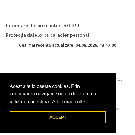
Informare despre cookies & GDPR
Protecția datelor cu caracter personal
Cea mai recentă actualizare:
04.08.2026, 13:17:00
© 2026 - PRIMĂRIA MUNICIPIULUI CÂMPULUNG MOLDOVENESC, JUDEȚUL
Acest site folosește cookies. Prin
SUCEAVA
continuarea navigării sunteți de acord cu
utilizarea acestora.
Aflați mai multe
AȚI ÎNTÂMPINAT O PROBLEMĂ TEHNICĂ? TRIMITEȚI-NE UN EMAIL LA
DIGITAL@ADDICTAD.RO
ACCEPT