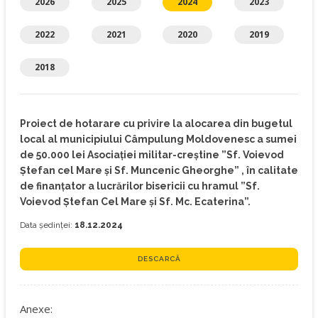
2026
2025
2024
2023
2022
2021
2020
2019
2018
Proiect de hotarare cu privire la alocarea din bugetul
local al municipiului Câmpulung Moldovenesc a sumei
de 50.000 lei Asociației militar-creștine ”Sf. Voievod
Ștefan cel Mare și Sf. Muncenic Gheorghe” , în calitate
de finanțator a lucrărilor bisericii cu hramul ”Sf.
Voievod Ștefan Cel Mare și Sf. Mc. Ecaterina”.
Data ședinței:
18.12.2024
DESCARCĂ
Anexe: