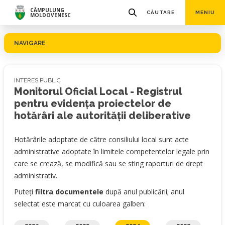
CÂMPULUNG
CĂUTARE
MENIU
MOLDOVENESC
NAVIGARE
INTERES PUBLIC
Monitorul Oficial Local - Registrul
pentru evidența proiectelor de
hotărâri ale autorității deliberative
Hotărârile adoptate de către consiliului local sunt acte
administrative adoptate în limitele competentelor legale prin
care se crează, se modifică sau se sting raporturi de drept
administrativ.
Puteți
filtra documentele
după anul publicării; anul
selectat este marcat cu culoarea galben: