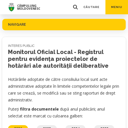
CÂMPULUNG
CĂUTARE
MENIU
MOLDOVENESC
NAVIGARE
INTERES PUBLIC
Monitorul Oficial Local - Registrul
pentru evidența proiectelor de
hotărâri ale autorității deliberative
Hotărârile adoptate de către consiliului local sunt acte
administrative adoptate în limitele competentelor legale prin
care se crează, se modifică sau se sting raporturi de drept
administrativ.
Puteți
filtra documentele
după anul publicării; anul
selectat este marcat cu culoarea galben: