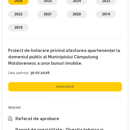
2026
2025
2024
2023
2022
2021
2020
2019
2018
Proiect de hotarare privind atestarea apartenenței la
domeniul public al Municipiului Câmpulung
Moldovenesc a unor bunuri imobile.
Data ședinței:
30.07.2026
DESCARCĂ
Anexe:
Referat de aprobare
Raport de specialitate - Directia tehnica si