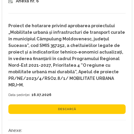
Anexa nr. 6
Proiect de hotarare privind aprobarea proiectului
„Mobilitate urbană și infrastructuri de transport curate
în municipiul Câmpulung Moldovenesc, județul
Suceava”, cod SMIS 357252, a cheltuielilor legate de
proiect și a indicatorilor tehnico-eonomici actualizați,
în vederea finanțării în cadrul Programului Regional
Nord-Est 2021-2027, Prioritatea 4 ”O regiune cu
mobilitate urbană mai durabilă”, Apelul de proiecte
PR/NE/2023/4/RSO2.8/1/ MOBILITATE URBANA
MRJ+M.
Data ședinței:
16.07.2026
DESCARCĂ
Anexe: