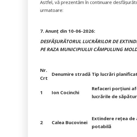
Astfel, vă prezentăm în continuare desfășurăto
urmatoare:
7. Anunț din 10-06-2026:
DESFĂȘURĂTORUL LUCRĂRILOR DE EXTINDER
PE RAZA MUNICIPIULUI CÂMPULUNG MOL
Nr.
Denumire stradă
Tip lucrări planifica
Crt
Refaceri porțiuni a
1
Ion Cocinchi
lucrările de săpătur
Extindere rețea de
2
Calea Bucovinei
potabilă