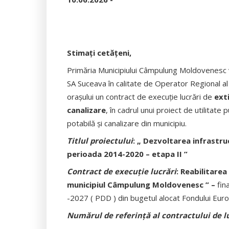
Stimați cetățeni,
Primăria Municipiului Câmpulung Moldovenesc v
SA Suceava în calitate de Operator Regional al 
orașului un contract de execuție lucrări de
exti
canalizare
, în cadrul unui proiect de utilitat
potabilă și canalizare din municipiu.
Titlul proiectului
: „ Dezvoltarea infrastru
perioada 2014-2020 – etapa II ”
Contract de execuție lucrări
: Reabilitarea
municipiul Câmpulung Moldovenesc ” –
fin
-2027 ( PDD ) din bugetul alocat Fondului Eu
Numărul de referință al contractului de l