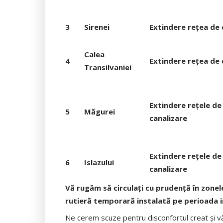
3
Sirenei
Extindere rețea de 
Calea
4
Extindere rețea de 
Transilvaniei
Extindere rețele de 
5
Măgurei
canalizare
Extindere rețele de 
6
Islazului
canalizare
Vă rugăm să circulați cu prudență în zone
rutieră temporară instalată pe perioada in
Ne cerem scuze pentru disconfortul creat și v