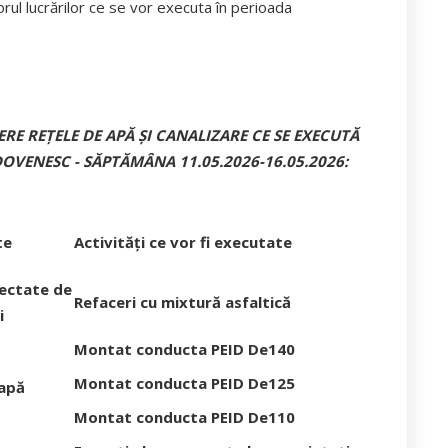
rul lucrărilor ce se vor executa în perioada
E REȚELE DE APĂ ȘI CANALIZARE CE SE EXECUTĂ
DOVENESC -
SĂPTĂMÂNA
11.05.2026-16.05.2026
:
te
Activități ce vor fi executate
fectate de
Refaceri cu mixtură asfaltică
i
Montat conducta PEID De140
Montat conducta PEID De125
 apă
Montat conducta PEID De110