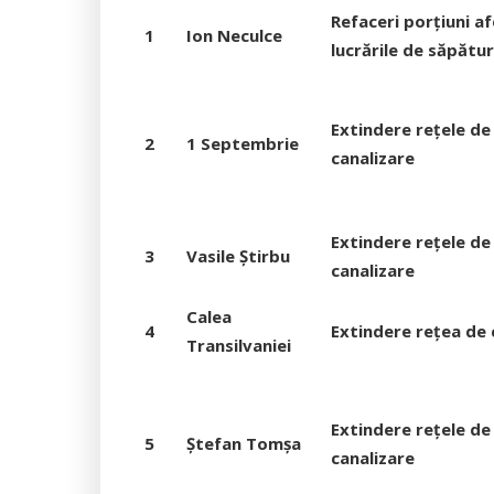
Refaceri porțiuni a
1
Ion Neculce
lucrările de săpătur
Extindere rețele de 
2
1 Septembrie
canalizare
Extindere rețele de 
3
Vasile Știrbu
canalizare
Calea
4
Extindere rețea de 
Transilvaniei
Extindere rețele de 
5
Ștefan Tomșa
canalizare