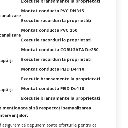
Executie bransamente la proprietati
Montat conducta PVC DN315
canalizare
Executie racorduri la proprietăți
Montat conducta PVC 250
canalizare
Executie racorduri la proprietati
Montat conducta CORUGATA De250
Executie racorduri la proprietati
apă și
Montat conducta PEID De110
Executie bransamente la proprietati
Montat conducta PEID De110
apă și
Executie bransamente la proprietati
le menționate și să respectați semnalizarea
tervențiilor.
ă asigurăm că depunem toate eforturile pentru ca