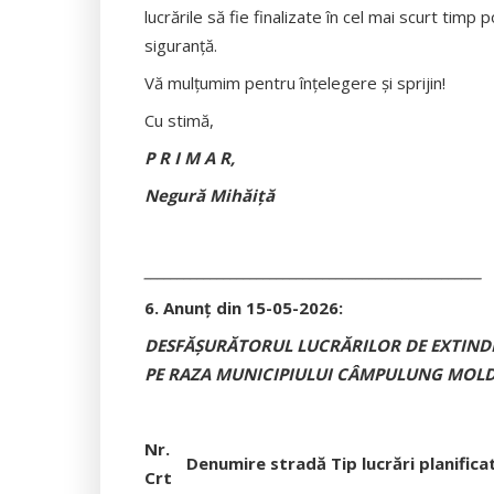
lucrările să fie finalizate în cel mai scurt timp
siguranță.
Vă mulțumim pentru înțelegere și sprijin!
Cu stimă,
P R I M A R,
Negură Mihăiţă
___________________________________________________
6. Anunț din 15-05-2026:
DESFĂȘURĂTORUL LUCRĂRILOR DE EXTINDER
PE RAZA MUNICIPIULUI CÂMPULUNG MOL
Nr.
Denumire stradă
Tip lucrări planifica
Crt