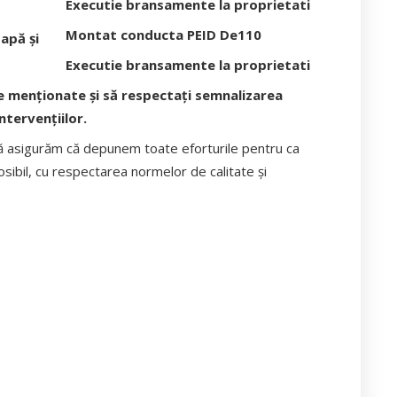
Executie bransamente la proprietati
Montat conducta PEID De110
apă și
Executie bransamente la proprietati
le menționate și să respectați semnalizarea
tervențiilor.
ă asigurăm că depunem toate eforturile pentru ca
 posibil, cu respectarea normelor de calitate și