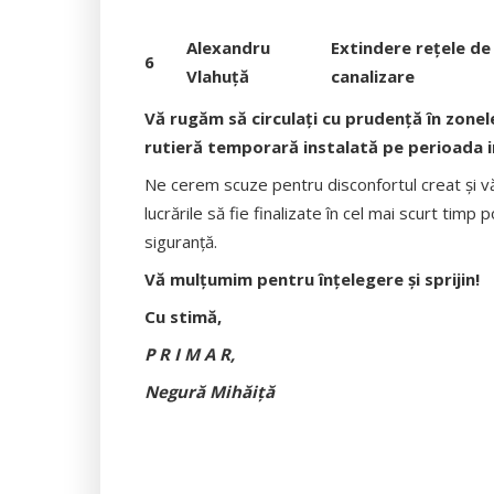
Alexandru
Extindere rețele de 
6
Vlahuță
canalizare
Vă rugăm să circulați cu prudență în zone
rutieră temporară instalată pe perioada in
Ne cerem scuze pentru disconfortul creat și v
lucrările să fie finalizate în cel mai scurt timp
siguranță.
Vă mulțumim pentru înțelegere și sprijin!
Cu stimă,
P R I M A R,
Negură Mihăiţă