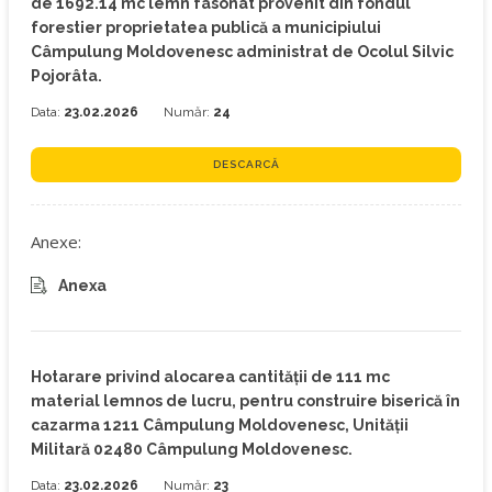
de 1692.14 mc lemn fasonat provenit din fondul
forestier proprietatea publică a municipiului
Câmpulung Moldovenesc administrat de Ocolul Silvic
Pojorâta.
Data:
23.02.2026
Număr:
24
DESCARCĂ
Anexe:
Anexa
Hotarare privind alocarea cantității de 111 mc
material lemnos de lucru, pentru construire biserică în
cazarma 1211 Câmpulung Moldovenesc, Unității
Militară 02480 Câmpulung Moldovenesc.
Data:
23.02.2026
Număr:
23