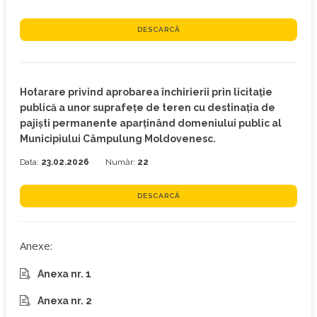
DESCARCĂ
Hotarare privind aprobarea închirierii prin licitație
publică a unor suprafețe de teren cu destinația de
pajiști permanente aparținând domeniului public al
Municipiului Câmpulung Moldovenesc.
Data:
23.02.2026
Număr:
22
DESCARCĂ
Anexe:
Anexa nr. 1
Anexa nr. 2