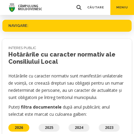
CÂMPULUNG
CĂUTARE
MENIU
MOLDOVENESC
NAVIGARE:
INTERES PUBLIC
Hotărârile cu caracter normativ ale
Consiliului Local
Hotărârile cu caracter normativ sunt manifestări unilaterale
de voință, ce creează drepturi sau obligații pentru un numar
nedeterminat de persoane, au un caracter de actualitate și
sunt obligatorii pe întreg teritoriul municipiului.
Puteți
filtra documentele
după anul publicării; anul
selectat este marcat cu culoarea galben:
2026
2025
2024
2023