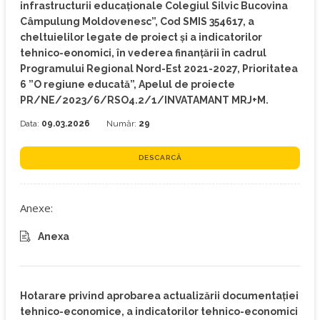
infrastructurii educaționale Colegiul Silvic Bucovina
Câmpulung Moldovenesc”, Cod SMIS 354617, a
cheltuielilor legate de proiect și a indicatorilor
tehnico-eonomici, în vederea finanțării în cadrul
Programului Regional Nord-Est 2021-2027, Prioritatea
6 ”O regiune educată”, Apelul de proiecte
PR/NE/2023/6/RSO4.2/1/INVATAMANT MRJ+M.
Data:
09.03.2026
Număr:
29
DESCARCĂ
Anexe:
Anexa
Hotarare privind aprobarea actualizării documentației
tehnico-economice, a indicatorilor tehnico-economici