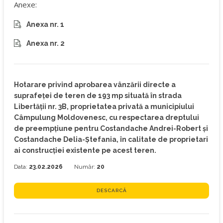
Anexe:
Anexa nr. 1
Anexa nr. 2
Hotarare privind aprobarea vânzării directe a
suprafeței de teren de 193 mp situată în strada
Libertății nr. 3B, proprietatea privată a municipiului
Câmpulung Moldovenesc, cu respectarea dreptului
de preempțiune pentru Costandache Andrei-Robert și
Costandache Delia-Ștefania, în calitate de proprietari
ai construcției existente pe acest teren.
Data:
23.02.2026
Număr:
20
DESCARCĂ