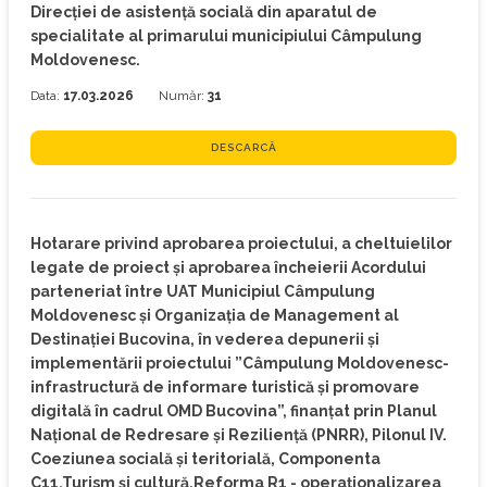
Direcției de asistență socială din aparatul de
specialitate al primarului municipiului Câmpulung
Moldovenesc.
Data:
17.03.2026
Număr:
31
DESCARCĂ
Hotarare privind aprobarea proiectului, a cheltuielilor
legate de proiect și aprobarea încheierii Acordului
parteneriat între UAT Municipiul Câmpulung
Moldovenesc și Organizația de Management al
Destinației Bucovina, în vederea depunerii și
implementării proiectului ”Câmpulung Moldovenesc-
infrastructură de informare turistică și promovare
digitală în cadrul OMD Bucovina”, finanțat prin Planul
Naţional de Redresare şi Rezilienţă (PNRR), Pilonul IV.
Coeziunea socială și teritorială, Componenta
C11.Turism și cultură,Reforma R1 - operaționalizarea