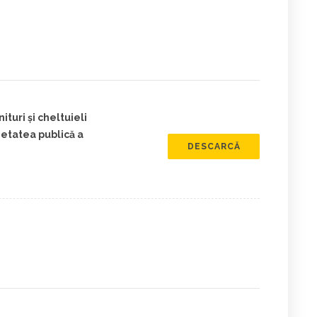
turi și cheltuieli
ietatea publică a
DESCARCĂ