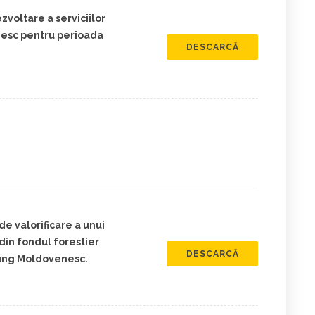
voltare a serviciilor
esc pentru perioada
DESCARCĂ
de valorificare a unui
in fondul forestier
DESCARCĂ
lung Moldovenesc.