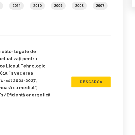
2011
2010
2009
2008
2007
ielilor legate de
actualizați pentru
ice Liceul Tehnologic
615, în vederea
rd-Est 2021-2027,
DESCARCĂ
enoasă cu mediul”,
1/Eficiență energetică