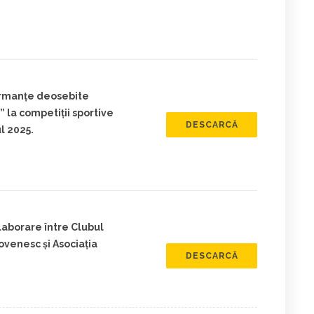
ormanțe deosebite
 la competiții sportive
DESCARCĂ
l 2025.
laborare între Clubul
venesc și Asociația
DESCARCĂ