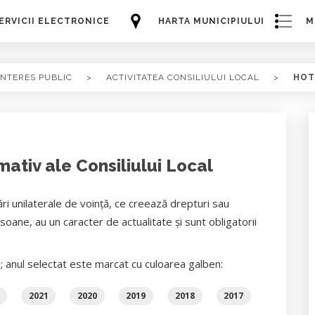
ERVICII ELECTRONICE
HARTA MUNICIPIULUI
M
INTERES PUBLIC
>
ACTIVITATEA CONSILIULUI LOCAL
>
HOT
ativ ale Consiliului Local
ri unilaterale de voință, ce creează drepturi sau
oane, au un caracter de actualitate și sunt obligatorii
i; anul selectat este marcat cu culoarea galben:
2021
2020
2019
2018
2017