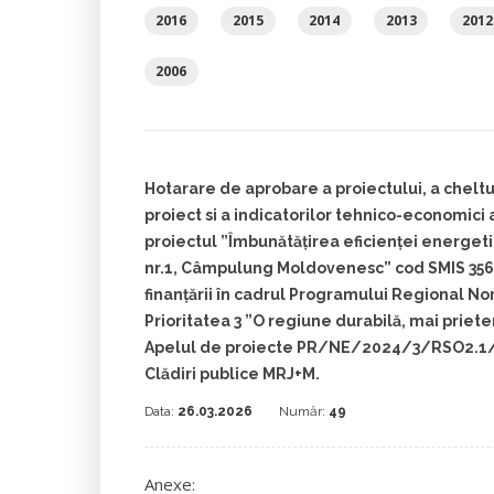
2016
2015
2014
2013
2012
2006
Hotarare de aprobare a proiectului, a cheltu
proiect si a indicatorilor tehnico-economici 
proiectul ”Îmbunătățirea eficienței energet
nr.1, Câmpulung Moldovenesc” cod SMIS 356
finanțării în cadrul Programului Regional No
Prioritatea 3 ”O regiune durabilă, mai priet
Apelul de proiecte PR/NE/2024/3/RSO2.1/
Clădiri publice MRJ+M.
Data:
26.03.2026
Număr:
49
Anexe: