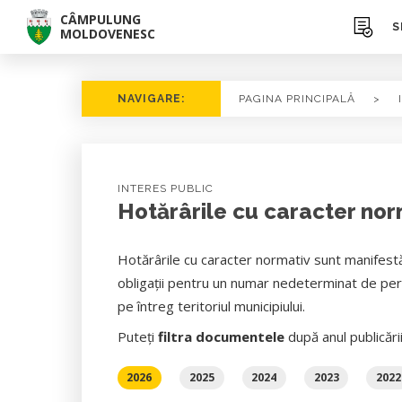
CÂMPULUNG
S
MOLDOVENESC
NAVIGARE:
PAGINA PRINCIPALĂ
>
INTERES PUBLIC
Hotărârile cu caracter norm
Hotărârile cu caracter normativ sunt manifestă
obligații pentru un numar nedeterminat de pers
pe întreg teritoriul municipiului.
Puteți
filtra documentele
după anul publicări
2026
2025
2024
2023
2022