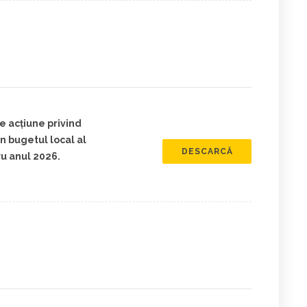
e acțiune privind
in bugetul local al
DESCARCĂ
u anul 2026.