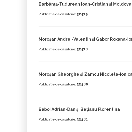
Barbânță-Tudurean Ioan-Cristian și Moldova
Publicație de căsătorie:
32479
Moroșan Andrei-Valentin și Gabor Roxana-I
Publicație de căsătorie:
32478
Moroșan Gheorghe și Zamcu Nicoleta-Ionic
Publicație de căsătorie:
32480
Baboi Adrian-Dan și Bețianu Florentina
Publicație de căsătorie:
32481