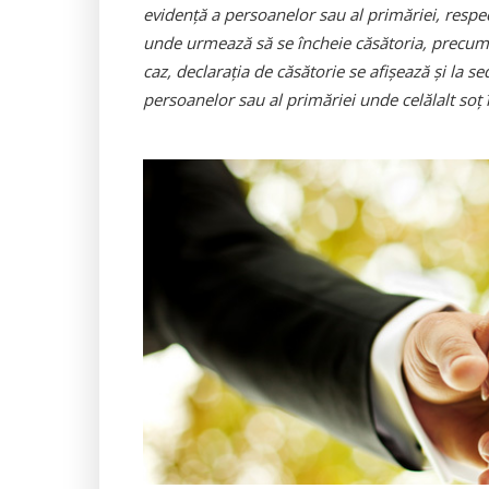
evidenţă a persoanelor sau al primăriei, respec
unde urmează să se încheie căsătoria, precum 
caz, declaraţia de căsătorie se afişează şi la s
persoanelor sau al primăriei unde celălalt soţ î