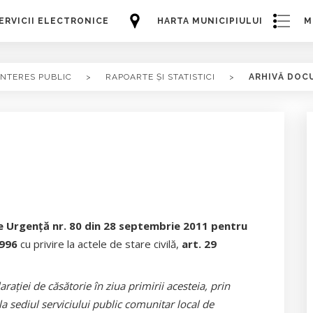
ERVICII ELECTRONICE
HARTA MUNICIPIULUI
M
INTERES PUBLIC
>
RAPOARTE ȘI STATISTICI
>
ARHIVĂ DOC
 Urgenţă nr. 80 din 28 septembrie 2011 pentru
1996
cu privire la actele de stare civilă,
art. 29
raţiei de căsătorie în ziua primirii acesteia, prin
la sediul serviciului public comunitar local de