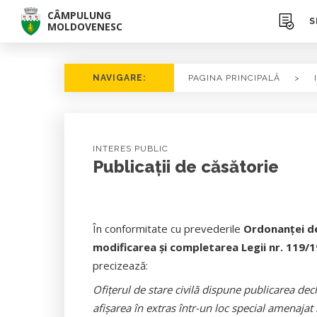
CÂMPULUNG
S
MOLDOVENESC
NAVIGARE:
PAGINA PRINCIPALĂ
>
INTERES PUBLIC
Publicații de căsătorie
În conformitate cu prevederile
Ordonanţei de
modificarea şi completarea Legii nr. 119/
precizează:
Ofiţerul de stare civilă dispune publicarea decla
afişarea în extras într-un loc special amenajat 