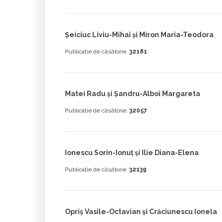
Șeiciuc Liviu-Mihai și Miron Maria-Teodora
Publicație de căsătorie:
32181
Matei Radu și Șandru-Alboi Margareta
Publicație de căsătorie:
32057
Ionescu Sorin-Ionuț și Ilie Diana-Elena
Publicație de căsătorie:
32139
Opriș Vasile-Octavian și Crăciunescu Ionela