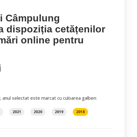
ui Câmpulung
dispoziția cetățenilor
mări online pentru
i
i; anul selectat este marcat cu culoarea galben:
2021
2020
2019
2018