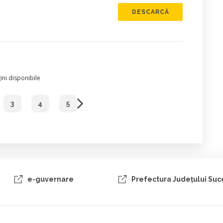
DESCARCĂ
ni disponibile
3
4
5
e-guvernare
Prefectura Judeţului Su