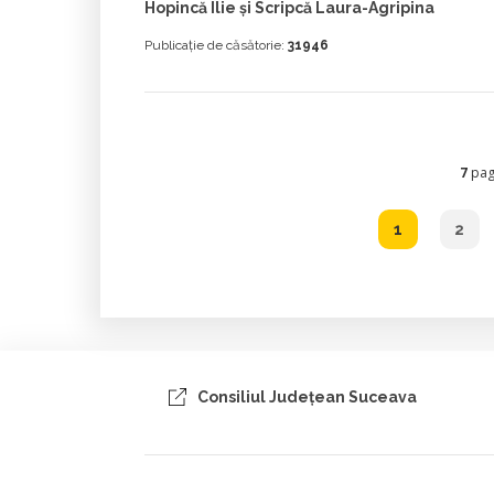
Hopincă Ilie și Scripcă Laura-Agripina
Publicație de căsătorie:
31946
7
pagi
1
2
Consiliul Judeţean Suceava