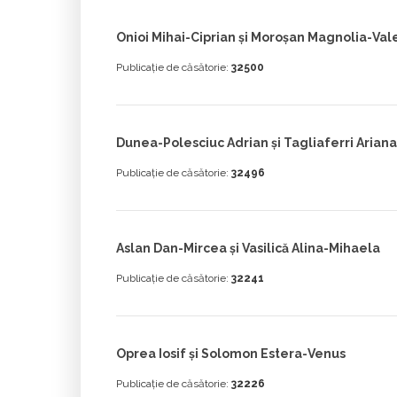
Onioi Mihai-Ciprian și Moroșan Magnolia-Val
Publicație de căsătorie:
32500
Dunea-Polesciuc Adrian și Tagliaferri Arian
Publicație de căsătorie:
32496
Aslan Dan-Mircea și Vasilică Alina-Mihaela
Publicație de căsătorie:
32241
Oprea Iosif și Solomon Estera-Venus
Publicație de căsătorie:
32226