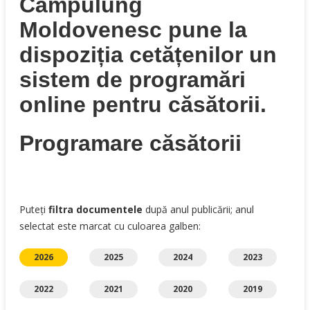
Câmpulung
Moldovenesc pune la
dispoziția cetățenilor un
sistem de programări
online pentru căsătorii.
Programare căsătorii
Puteți
filtra documentele
după anul publicării; anul
selectat este marcat cu culoarea galben:
2026
2025
2024
2023
2022
2021
2020
2019