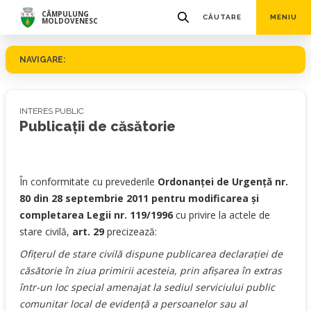
CÂMPULUNG
CĂUTARE
MENIU
MOLDOVENESC
NAVIGARE:
INTERES PUBLIC
Publicații de căsătorie
În conformitate cu prevederile
Ordonanţei de Urgenţă nr.
80 din 28 septembrie 2011 pentru modificarea şi
completarea Legii nr. 119/1996
cu privire la actele de
stare civilă,
art. 29
precizează:
Ofiţerul de stare civilă dispune publicarea declaraţiei de
căsătorie în ziua primirii acesteia, prin afişarea în extras
într-un loc special amenajat la sediul serviciului public
comunitar local de evidenţă a persoanelor sau al