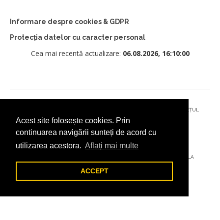
Informare despre cookies & GDPR
Protecția datelor cu caracter personal
Cea mai recentă actualizare:
06.08.2026, 16:10:00
© 2026 - PRIMĂRIA MUNICIPIULUI CÂMPULUNG MOLDOVENESC, JUDEȚUL
Acest site folosește cookies. Prin
SUCEAVA
continuarea navigării sunteți de acord cu
utilizarea acestora.
Aflați mai multe
AȚI ÎNTÂMPINAT O PROBLEMĂ TEHNICĂ? TRIMITEȚI-NE UN EMAIL LA
DIGITAL@ADDICTAD.RO
ACCEPT