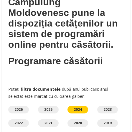
Câmpulung
Moldovenesc pune la
dispoziția cetățenilor un
sistem de programări
online pentru căsătorii.
Programare căsătorii
Puteți
filtra documentele
după anul publicării; anul
selectat este marcat cu culoarea galben:
2026
2025
2024
2023
2022
2021
2020
2019