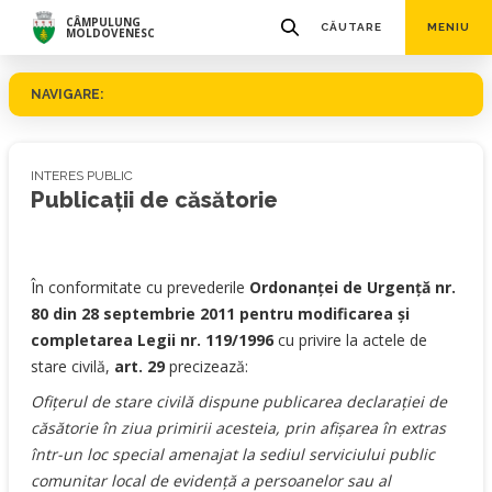
CÂMPULUNG
CĂUTARE
MENIU
MOLDOVENESC
NAVIGARE:
INTERES PUBLIC
Publicații de căsătorie
În conformitate cu prevederile
Ordonanţei de Urgenţă nr.
80 din 28 septembrie 2011 pentru modificarea şi
completarea Legii nr. 119/1996
cu privire la actele de
stare civilă,
art. 29
precizează:
Ofiţerul de stare civilă dispune publicarea declaraţiei de
căsătorie în ziua primirii acesteia, prin afişarea în extras
într-un loc special amenajat la sediul serviciului public
comunitar local de evidenţă a persoanelor sau al