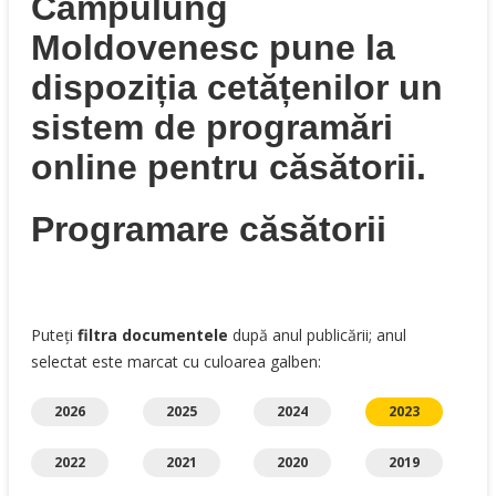
Câmpulung
Moldovenesc pune la
dispoziția cetățenilor un
sistem de programări
online pentru căsătorii.
Programare căsătorii
Puteți
filtra documentele
după anul publicării; anul
selectat este marcat cu culoarea galben:
2026
2025
2024
2023
2022
2021
2020
2019