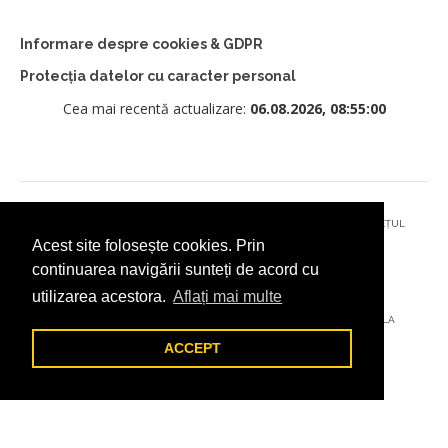
Informare despre cookies & GDPR
Protecția datelor cu caracter personal
Cea mai recentă actualizare:
06.08.2026, 08:55:00
© 2026 - PRIMĂRIA MUNICIPIULUI CÂMPULUNG MOLDOVENESC, JUDEȚUL
Acest site folosește cookies. Prin
SUCEAVA
continuarea navigării sunteți de acord cu
utilizarea acestora.
Aflați mai multe
AȚI ÎNTÂMPINAT O PROBLEMĂ TEHNICĂ? TRIMITEȚI-NE UN EMAIL LA
DIGITAL@ADDICTAD.RO
ACCEPT