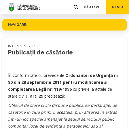
CÂMPULUNG
CĂUTARE
MENIU
MOLDOVENESC
NAVIGARE:
INTERES PUBLIC
Publicații de căsătorie
În conformitate cu prevederile
Ordonanţei de Urgenţă nr.
80 din 28 septembrie 2011 pentru modificarea şi
completarea Legii nr. 119/1996
cu privire la actele de
stare civilă,
art. 29
precizează:
Ofiţerul de stare civilă dispune publicarea declaraţiei de
căsătorie în ziua primirii acesteia, prin afişarea în extras
într-un loc special amenajat la sediul serviciului public
comunitar local de evidenţă a persoanelor sau al