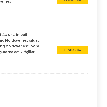
venesc.
ită a unui imobil
ung Moldovenesc situat
lung Moldovenesc, către
DESCARCĂ
urarea activitățiilor