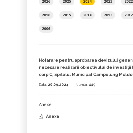
2026
2025
2024
2023
2022
2016
2015
2014
2013
2012
2006
Hotarare pentru aprobarea devizului general
necesare realizării obiectivului de investiții
corp C, Spitalul Municipal Câmpulung Mold
Data:
26.09.2024
Număr:
119
Anexe:
Anexa