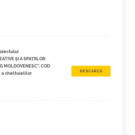
oiectului
ATIVE ŞI A SPAŢIILOR
NG MOLDOVENESC”, COD
DESCARCĂ
 a cheltuielilor