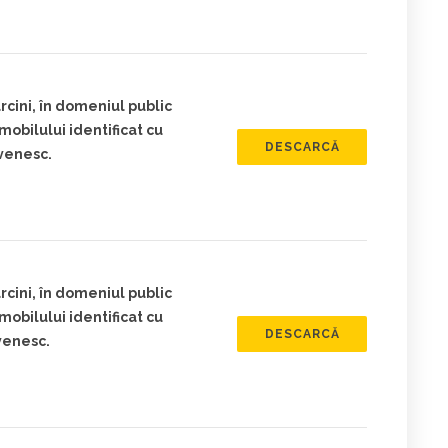
cini, în domeniul public
obilului identificat cu
DESCARCĂ
venesc.
cini, în domeniul public
obilului identificat cu
DESCARCĂ
venesc.