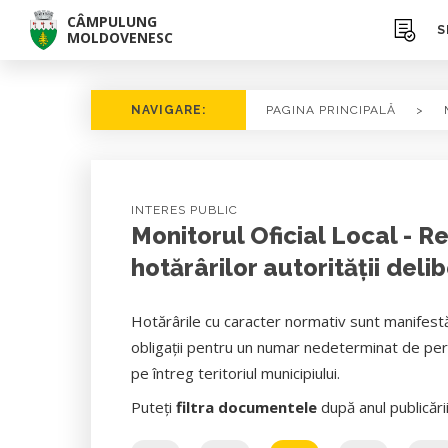
CÂMPULUNG
S
MOLDOVENESC
NAVIGARE:
PAGINA PRINCIPALĂ
>
INTERES PUBLIC
Monitorul Oficial Local - R
hotărârilor autorităţii deli
Hotărârile cu caracter normativ sunt manifestă
obligații pentru un numar nedeterminat de pers
pe întreg teritoriul municipiului.
Puteți
filtra documentele
după anul publicări