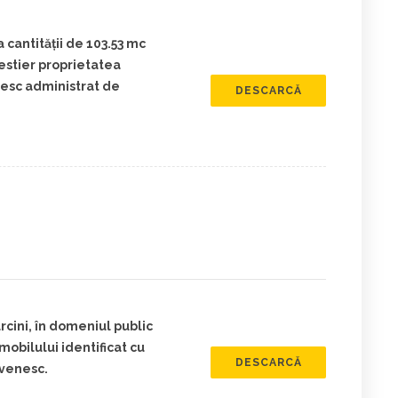
 cantității de 103.53 mc
estier proprietatea
esc administrat de
DESCARCĂ
cini, în domeniul public
obilului identificat cu
DESCARCĂ
venesc.