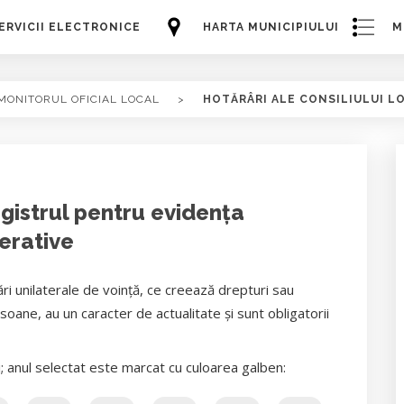
ERVICII ELECTRONICE
HARTA MUNICIPIULUI
M
MONITORUL OFICIAL LOCAL
>
HOTĂRÂRI ALE CONSILIULUI L
egistrul pentru evidenţa
berative
ri unilaterale de voință, ce creează drepturi sau
oane, au un caracter de actualitate și sunt obligatorii
i; anul selectat este marcat cu culoarea galben: