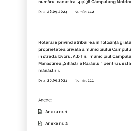
numărul cadastral 44036 Câmpulung Moldo
Data:
26.09.2024
Număr:
112
Hotarare privind atribuirea în folosinţă gratu
proprietatea privată a municipiului Câmpul
în strada Izvorul Alb f.n., municipiul Câmpu
Mănăstirea „Sihăstria Rarăului“ pentru desfăș
mănăstirii.
Data:
26.09.2024
Număr:
111
Anexe:
Anexa nr. 1
Anexa nr. 2