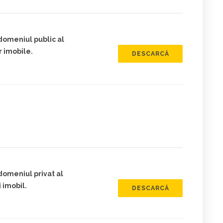
domeniul public al
 imobile.
DESCARCĂ
domeniul privat al
 imobil.
DESCARCĂ