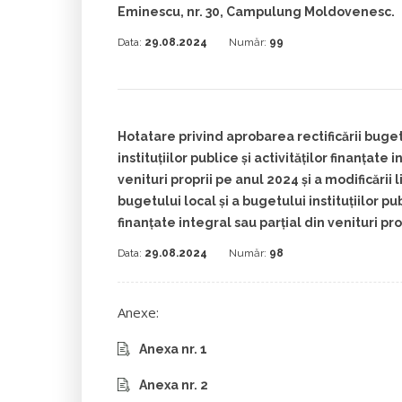
Eminescu, nr. 30, Campulung Moldovenesc.
Data:
29.08.2024
Număr:
99
Hotatare privind aprobarea rectificării buget
instituţiilor publice şi activităţilor finanţate 
venituri proprii pe anul 2024 și a modificării li
bugetului local și a bugetului instituţiilor pub
finanţate integral sau parţial din venituri pr
Data:
29.08.2024
Număr:
98
Anexe:
Anexa nr. 1
Anexa nr. 2