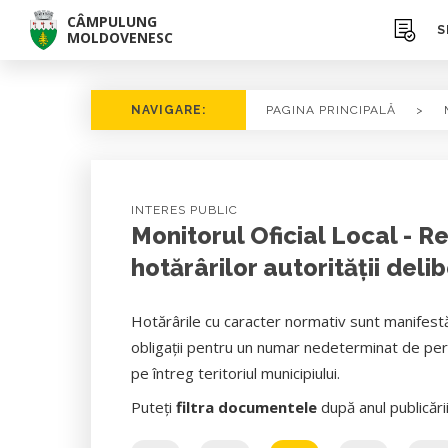
CÂMPULUNG
S
MOLDOVENESC
NAVIGARE:
PAGINA PRINCIPALĂ
>
INTERES PUBLIC
Monitorul Oficial Local - R
hotărârilor autorităţii deli
Hotărârile cu caracter normativ sunt manifestă
obligații pentru un numar nedeterminat de pers
pe întreg teritoriul municipiului.
Puteți
filtra documentele
după anul publicări