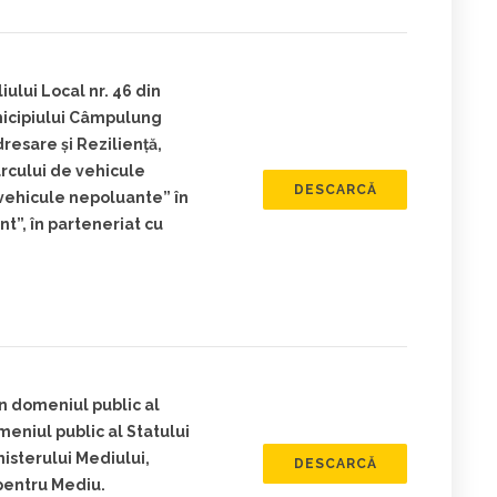
ului Local nr. 46 din
unicipiului Câmpulung
esare și Reziliență,
rcului de vehicule
DESCARCĂ
e vehicule nepoluante” în
t”, în parteneriat cu
n domeniul public al
niul public al Statului
isterului Mediului,
DESCARCĂ
 pentru Mediu.