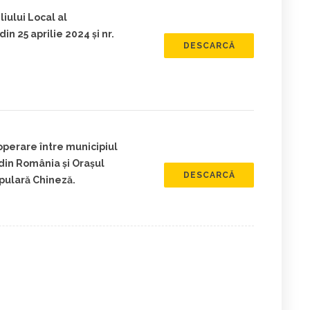
iului Local al
n 25 aprilie 2024 și nr.
DESCARCĂ
perare între municipiul
in România și Orașul
DESCARCĂ
pulară Chineză.