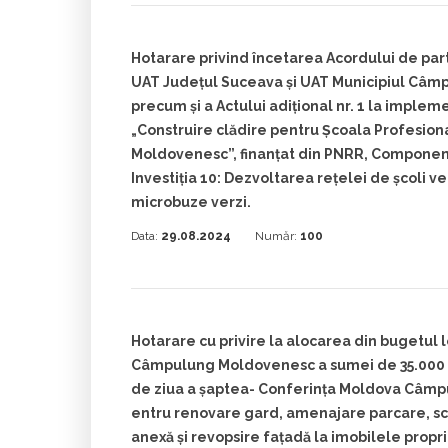
Hotarare privind încetarea Acordului de part
UAT Județul Suceava și UAT Municipiul Câ
precum și a Actului adițional nr. 1 la implem
„Construire clădire pentru Școala Profesio
Moldovenesc”, finanțat din PNRR, Component
Investiția 10: Dezvoltarea rețelei de școli ve
microbuze verzi.
Data:
29.08.2024
Număr:
100
Hotarare cu privire la alocarea din bugetul l
Câmpulung Moldovenesc a sumei de 35.000 le
de ziua a șaptea- Conferința Moldova Câm
entru renovare gard, amenajare parcare, s
anexă și revopsire fațadă la imobilele propri