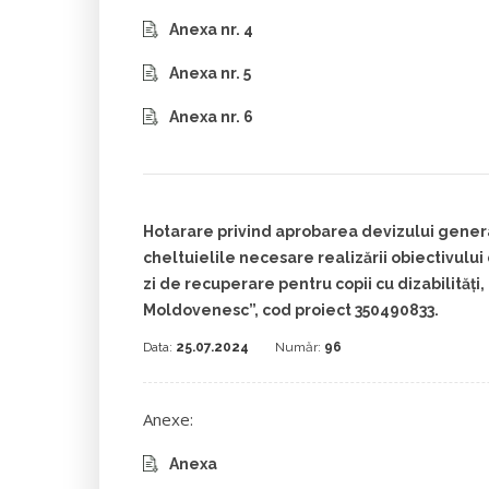
Anexa nr. 4
Anexa nr. 5
Anexa nr. 6
Hotarare privind aprobarea devizului genera
cheltuielile necesare realizării obiectivului 
zi de recuperare pentru copii cu dizabilităț
Moldovenesc”, cod proiect 350490833.
Data:
25.07.2024
Număr:
96
Anexe:
Anexa