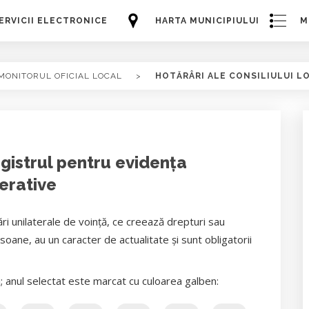
ERVICII ELECTRONICE
HARTA MUNICIPIULUI
M
MONITORUL OFICIAL LOCAL
>
HOTĂRÂRI ALE CONSILIULUI L
egistrul pentru evidenţa
berative
ri unilaterale de voință, ce creează drepturi sau
oane, au un caracter de actualitate și sunt obligatorii
i; anul selectat este marcat cu culoarea galben: