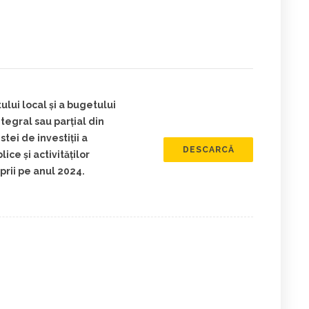
ului local și a bugetului
integral sau parţial din
stei de investiții a
DESCARCĂ
lice şi activităţilor
oprii pe anul 2024.