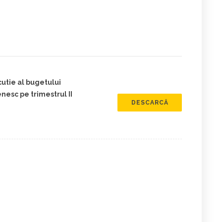
utie al bugetului
esc pe trimestrul II
DESCARCĂ