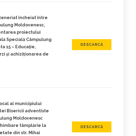
eneriat încheiat între
mpulung Moldovenesc,
entarea proiectului
nală Specială Câmpulung
DESCARCĂ
a 15 – Educație,
rzi și achiziționarea de
ocal al municipiului
i Bisericii adventiste
pulung Moldovenesc
chimbare tâmplărie la
DESCARCĂ
etate din str. Mihai