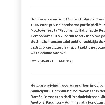
Hotarare privind modificarea Hotărârii Consili
13.05.2022 privind aprobarea participării M
Moldovenesc la “Programul Național de Redr
Componenta C10 - Fondul local - Înnoirea pa
destinate transportului public - achiziția d
cadrul proiectului „Transport public nepoluan
UAT Comuna Sadova.
Data:
25.07.2024
Număr:
95
Hotarare privind trecerea unui bun imobil di
municipiului Câmpulung Moldovenesc în dome
Român, în vederea dării în administrarea Min
Apelor și Pădurilor – Administrația Fondului