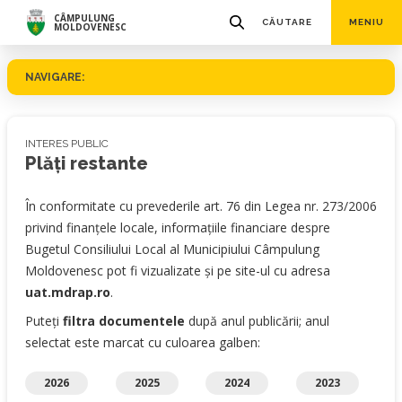
CÂMPULUNG
CĂUTARE
MENIU
MOLDOVENESC
NAVIGARE:
INTERES PUBLIC
Plăţi restante
În conformitate cu prevederile art. 76 din Legea nr. 273/2006
privind finanţele locale, informaţiile financiare despre
Bugetul Consiliului Local al Municipiului Câmpulung
Moldovenesc pot fi vizualizate şi pe site-ul cu adresa
uat.mdrap.ro
.
Puteți
filtra documentele
după anul publicării; anul
selectat este marcat cu culoarea galben:
2026
2025
2024
2023