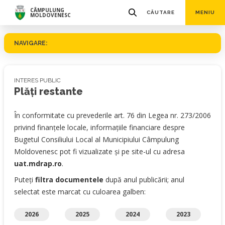
CÂMPULUNG
CĂUTARE
MENIU
MOLDOVENESC
NAVIGARE:
INTERES PUBLIC
Plăţi restante
În conformitate cu prevederile art. 76 din Legea nr. 273/2006
privind finanţele locale, informaţiile financiare despre
Bugetul Consiliului Local al Municipiului Câmpulung
Moldovenesc pot fi vizualizate şi pe site-ul cu adresa
uat.mdrap.ro
.
Puteți
filtra documentele
după anul publicării; anul
selectat este marcat cu culoarea galben:
2026
2025
2024
2023