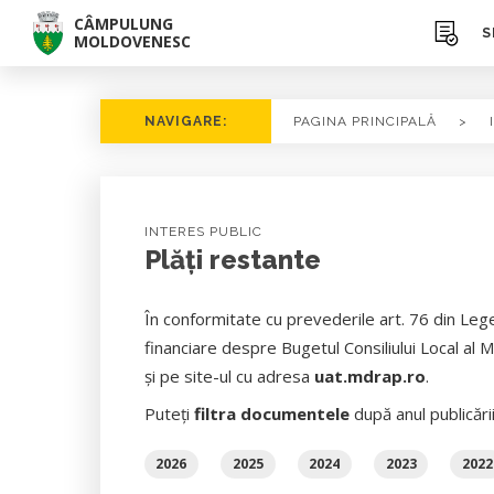
CÂMPULUNG
S
MOLDOVENESC
NAVIGARE:
PAGINA PRINCIPALĂ
>
INTERES PUBLIC
Plăţi restante
În conformitate cu prevederile art. 76 din Lege
financiare despre Bugetul Consiliului Local al 
şi pe site-ul cu adresa
uat.mdrap.ro
.
Puteți
filtra documentele
după anul publicări
2026
2025
2024
2023
2022