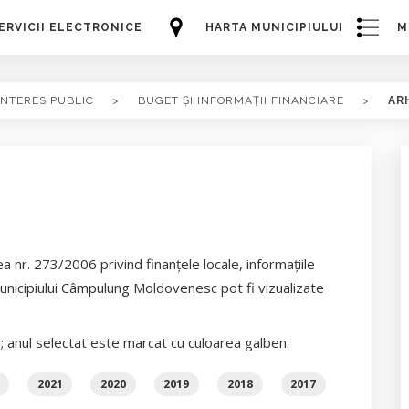
ERVICII ELECTRONICE
HARTA MUNICIPIULUI
M
INTERES PUBLIC
>
BUGET ȘI INFORMAȚII FINANCIARE
>
AR
a nr. 273/2006 privind finanţele locale, informaţiile
Municipiului Câmpulung Moldovenesc pot fi vizualizate
i; anul selectat este marcat cu culoarea galben:
2021
2020
2019
2018
2017