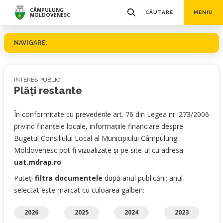
CÂMPULUNG
CĂUTARE
MENIU
MOLDOVENESC
NAVIGARE:
INTERES PUBLIC
Plăţi restante
În conformitate cu prevederile art. 76 din Legea nr. 273/2006
privind finanţele locale, informaţiile financiare despre
Bugetul Consiliului Local al Municipiului Câmpulung
Moldovenesc pot fi vizualizate şi pe site-ul cu adresa
uat.mdrap.ro
.
Puteți
filtra documentele
după anul publicării; anul
selectat este marcat cu culoarea galben:
2026
2025
2024
2023