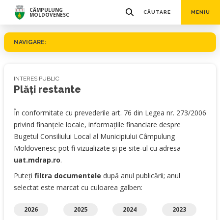
CÂMPULUNG
CĂUTARE
MENIU
MOLDOVENESC
NAVIGARE:
INTERES PUBLIC
Plăţi restante
În conformitate cu prevederile art. 76 din Legea nr. 273/2006
privind finanţele locale, informaţiile financiare despre
Bugetul Consiliului Local al Municipiului Câmpulung
Moldovenesc pot fi vizualizate şi pe site-ul cu adresa
uat.mdrap.ro
.
Puteți
filtra documentele
după anul publicării; anul
selectat este marcat cu culoarea galben:
2026
2025
2024
2023