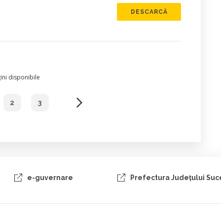
DESCARCĂ
ni disponibile
2
3
e-guvernare
Prefectura Judeţului Su