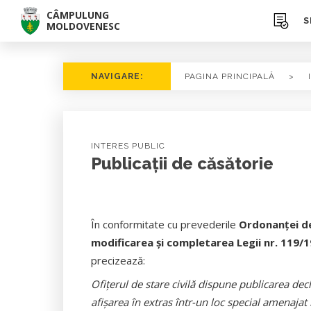
CÂMPULUNG
S
MOLDOVENESC
NAVIGARE:
PAGINA PRINCIPALĂ
>
INTERES PUBLIC
Publicații de căsătorie
În conformitate cu prevederile
Ordonanţei de
modificarea şi completarea Legii nr. 119/
precizează:
Ofiţerul de stare civilă dispune publicarea decla
afişarea în extras într-un loc special amenajat 