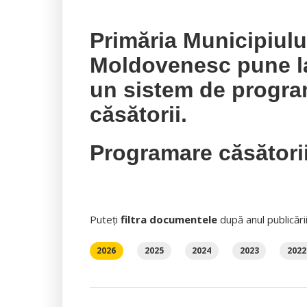
Primăria Municipiul
Moldovenesc pune la 
un sistem de progra
căsătorii.
Programare căsători
Puteți
filtra documentele
după anul publicări
2026
2025
2024
2023
2022