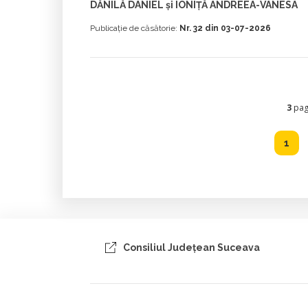
DĂNILĂ DANIEL și IONIȚĂ ANDREEA-VANESA
Publicație de căsătorie:
Nr. 32 din 03-07-2026
3
pagi
1
Consiliul Judeţean Suceava