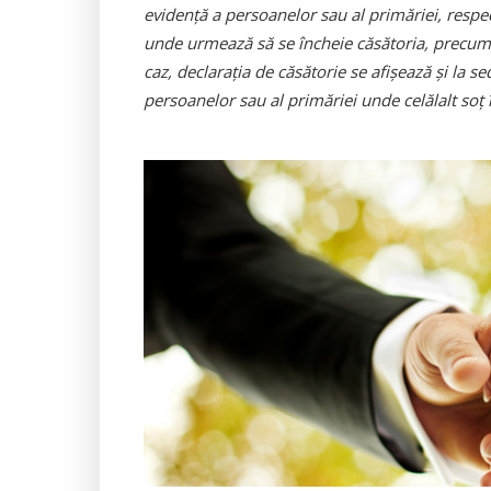
evidenţă a persoanelor sau al primăriei, respec
unde urmează să se încheie căsătoria, precum 
caz, declaraţia de căsătorie se afişează şi la s
persoanelor sau al primăriei unde celălalt soţ î