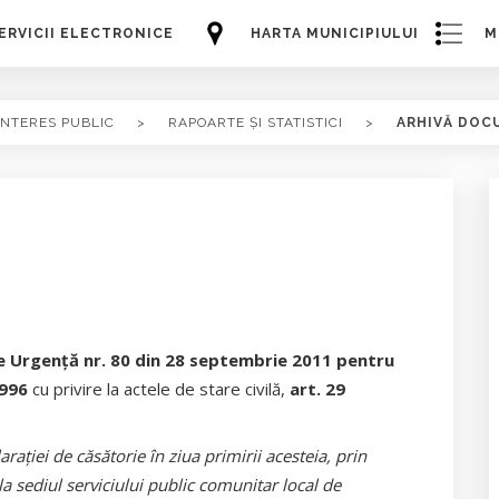
ERVICII ELECTRONICE
HARTA MUNICIPIULUI
M
INTERES PUBLIC
>
RAPOARTE ȘI STATISTICI
>
ARHIVĂ DOC
 Urgenţă nr. 80 din 28 septembrie 2011 pentru
1996
cu privire la actele de stare civilă,
art. 29
raţiei de căsătorie în ziua primirii acesteia, prin
la sediul serviciului public comunitar local de