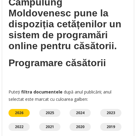
Câmpulung
Moldovenesc pune la
dispoziția cetățenilor un
sistem de programări
online pentru căsătorii.
Programare căsătorii
Puteți
filtra documentele
după anul publicării; anul
selectat este marcat cu culoarea galben:
2026
2025
2024
2023
2022
2021
2020
2019