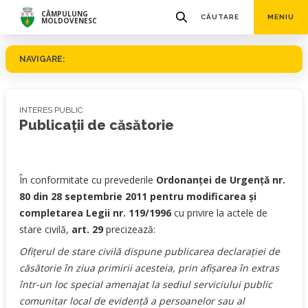
CÂMPULUNG
CĂUTARE
MENIU
MOLDOVENESC
NAVIGARE:
INTERES PUBLIC
Publicații de căsătorie
În conformitate cu prevederile
Ordonanţei de Urgenţă nr.
80 din 28 septembrie 2011 pentru modificarea şi
completarea Legii nr. 119/1996
cu privire la actele de
stare civilă,
art. 29
precizează:
Ofiţerul de stare civilă dispune publicarea declaraţiei de
căsătorie în ziua primirii acesteia, prin afişarea în extras
într-un loc special amenajat la sediul serviciului public
comunitar local de evidenţă a persoanelor sau al