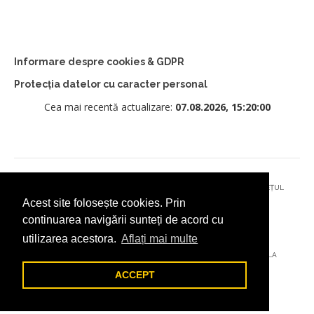
Informare despre cookies & GDPR
Protecția datelor cu caracter personal
Cea mai recentă actualizare:
07.08.2026, 15:20:00
© 2026 - PRIMĂRIA MUNICIPIULUI CÂMPULUNG MOLDOVENESC, JUDEȚUL
Acest site folosește cookies. Prin
SUCEAVA
continuarea navigării sunteți de acord cu
utilizarea acestora.
Aflați mai multe
AȚI ÎNTÂMPINAT O PROBLEMĂ TEHNICĂ? TRIMITEȚI-NE UN EMAIL LA
DIGITAL@ADDICTAD.RO
ACCEPT