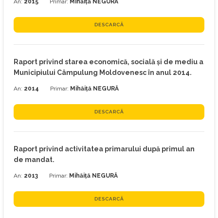
An:
2015
Primar:
Mihăiță NEGURĂ
DESCARCĂ
Raport privind starea economică, socială şi de mediu a
Municipiului Câmpulung Moldovenesc în anul 2014.
An:
2014
Primar:
Mihăiță NEGURĂ
DESCARCĂ
Raport privind activitatea primarului după primul an
de mandat.
An:
2013
Primar:
Mihăiță NEGURĂ
DESCARCĂ