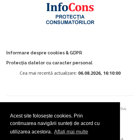
Informare despre cookies & GDPR
Protecția datelor cu caracter personal
Cea mai recentă actualizare:
06.08.2026, 16:10:00
© 2026 - PRIMĂRIA MUNICIPIULUI CÂMPULUNG MOLDOVENESC, JUDEȚUL
Acest site folosește cookies. Prin
SUCEAVA
continuarea navigării sunteți de acord cu
utilizarea acestora.
Aflați mai multe
AȚI ÎNTÂMPINAT O PROBLEMĂ TEHNICĂ? TRIMITEȚI-NE UN EMAIL LA