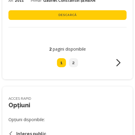
An:
2011
Primar:
Gabriel Constantin ȘERBAN
DESCARCĂ
2
pagini disponibile
1
2
ACCES RAPID
Opțiuni
Opțiuni disponibile:
Interes public