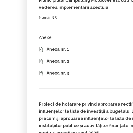
Municipiului Câmpulung Moldovenesc cu S.C. 
vederea implementării acestuia.
Număr:
85
Anexe:
Anexa nr. 1
Anexa nr. 2
Anexa nr. 3
Proiect de hotarare privind aprobarea rectific
influențelor la lista de investiții a bugetului
precum și aprobarea influențelor la lista de i
instituţiilor publice şi activităţilor finanţate 
venituri proprii pe anul 2026.