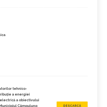
mica
torilor tehnico-
ribuție a energiei
electrică a obiectivului
n Municipiul Câmpulung
DESCARCĂ