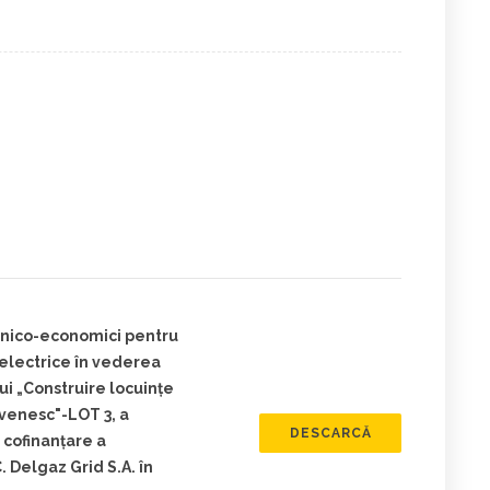
ehnico-economici pentru
 electrice în vederea
ui „Construire locuințe
venesc"-LOT 3, a
DESCARCĂ
 cofinanțare a
Delgaz Grid S.A. în