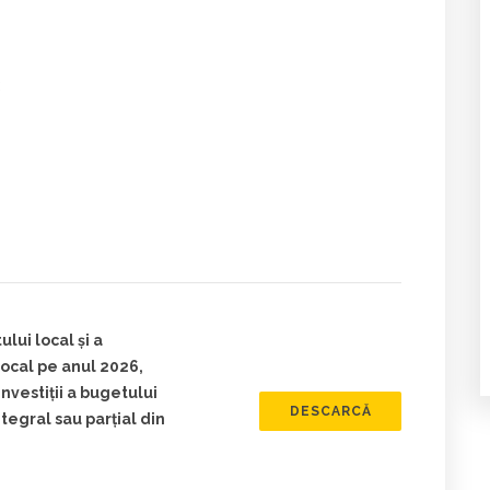
:
lui local și a
 local pe anul 2026,
nvestiții a bugetului
DESCARCĂ
integral sau parţial din