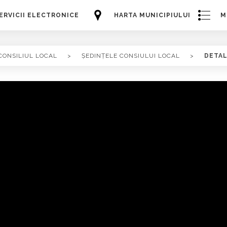
ERVICII ELECTRONICE
HARTA MUNICIPIULUI
M
CONSILIUL LOCAL
>
ȘEDINȚELE CONSIULUI LOCAL
>
DETAL