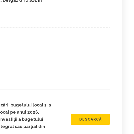
Delgaz Grid S.A. în
ării bugetului local și a
 local pe anul 2026,
nvestiții a bugetului
DESCARCĂ
integral sau parţial din