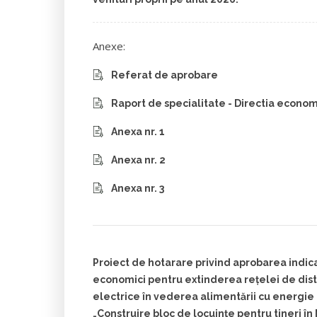
Anexe:
Referat de aprobare
Raport de specialitate - Directia econo
Anexa nr. 1
Anexa nr. 2
Anexa nr. 3
Proiect de hotarare privind aprobarea indica
economici pentru extinderea rețelei de dist
electrice în vederea alimentării cu energie 
„Construire bloc de locuințe pentru tineri î