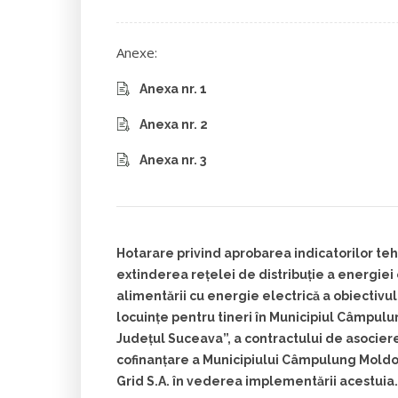
Anexe:
Anexa nr. 1
Anexa nr. 2
Anexa nr. 3
Hotarare privind aprobarea indicatorilor t
extinderea rețelei de distribuție a energiei
alimentării cu energie electrică a obiectivul
locuințe pentru tineri în Municipiul Câmpu
Județul Suceava”, a contractului de asociere
cofinanțare a Municipiului Câmpulung Moldo
Grid S.A. în vederea implementării acestuia.