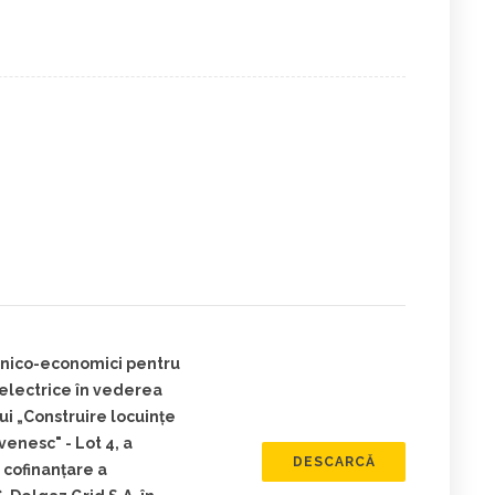
ehnico-economici pentru
 electrice în vederea
ui „Construire locuințe
enesc" - Lot 4, a
DESCARCĂ
 cofinanțare a