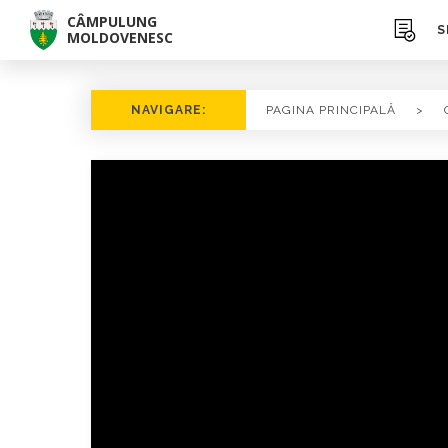
CÂMPULUNG
S
MOLDOVENESC
NAVIGARE:
PAGINA PRINCIPALĂ
>