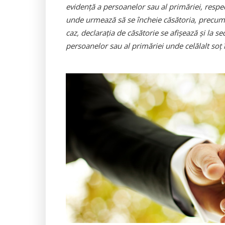
evidenţă a persoanelor sau al primăriei, respec
unde urmează să se încheie căsătoria, precum 
caz, declaraţia de căsătorie se afişează şi la s
persoanelor sau al primăriei unde celălalt soţ î