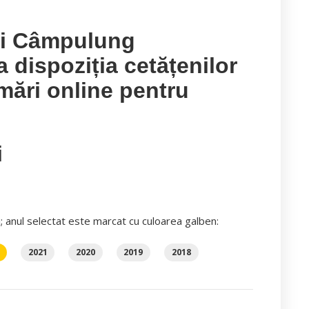
ui Câmpulung
dispoziția cetățenilor
mări online pentru
i
i; anul selectat este marcat cu culoarea galben:
2021
2020
2019
2018