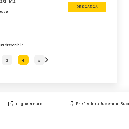
ASILICA
DESCARCĂ
.2022
ni disponibile
3
4
5
e-guvernare
Prefectura Judeţului Su