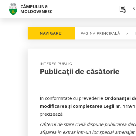
CÂMPULUNG
S
MOLDOVENESC
NAVIGARE:
PAGINA PRINCIPALĂ
>
INTERES PUBLIC
Publicații de căsătorie
În conformitate cu prevederile
Ordonanţei de
modificarea şi completarea Legii nr. 119/
precizează:
Ofiţerul de stare civilă dispune publicarea decla
afişarea în extras într-un loc special amenajat 