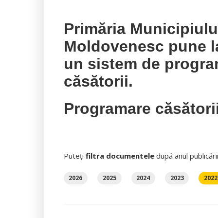
Primăria Municipiul
Moldovenesc pune la 
un sistem de progra
căsătorii.
Programare căsători
Puteți
filtra documentele
după anul publicări
2026
2025
2024
2023
2022