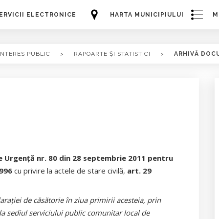
ERVICII ELECTRONICE
HARTA MUNICIPIULUI
M
INTERES PUBLIC
>
RAPOARTE ȘI STATISTICI
>
ARHIVĂ DOC
 Urgenţă nr. 80 din 28 septembrie 2011 pentru
1996
cu privire la actele de stare civilă,
art. 29
raţiei de căsătorie în ziua primirii acesteia, prin
la sediul serviciului public comunitar local de