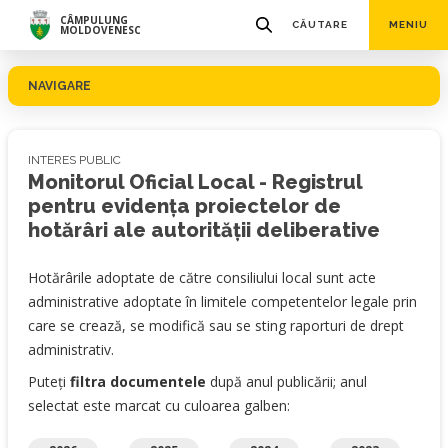
CÂMPULUNG
CĂUTARE
MENIU
MOLDOVENESC
NAVIGARE
INTERES PUBLIC
Monitorul Oficial Local - Registrul
pentru evidența proiectelor de
hotărâri ale autorității deliberative
Hotărârile adoptate de către consiliului local sunt acte
administrative adoptate în limitele competentelor legale prin
care se crează, se modifică sau se sting raporturi de drept
administrativ.
Puteți
filtra documentele
după anul publicării; anul
selectat este marcat cu culoarea galben: