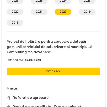
2026
2025
2024
2023
2022
2021
2020
2019
2018
Proiect de hotărâre pentru aprobarea delegării
gestiunii serviciului de salubrizare al municipiului
Câmpulung Moldovenesc.
Data ședinței:
17.09.2020
DESCARCĂ
Anexe:
Referat de aprobare
Raport de specialitate - Direcția tehnică