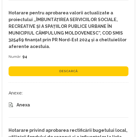
Hotarare pentru aprobarea valorii actualizate a
proiectului ,,ÎMBUNTĂŢIREA SERVICIILOR SOCIALE,
RECREATIVE ŞI A SPAŢIILOR PUBLICE URBANE ÎN
MUNICIPIUL CÂMPULUNG MOLDOVENESC”, COD SMIS
325469 finanțat prin PR Nord-Est 2024 și a cheltuielilor
aferente acestuia.
Număr:
94
DESCARCĂ
Anexe:
Anexa
Hotarare privind aprobarea rectificării bugetului local,