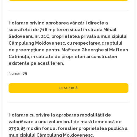
Hotarare privind aprobarea vânzării directe a
suprafeței de 718 mp teren situat în strada Mihail
Sadoveanu nr. 21C, proprietatea privată a municipiului
Câmpulung Moldovenesc, cu respectarea dreptului
de preempțiune pentru Maftean Gheorghe și Maftean
Catrinuța, în calitate de proprietari ai construcției
existente pe acest teren.
Număr:
89
DESCARCĂ
Hotarare cu privire la aprobarea modalității de
valorificare a unui volum brut de masă lemnoasă de
2790,85 mc din fondul forestier proprietatea publică a
municipiului Câmpulung Moldovenesc.