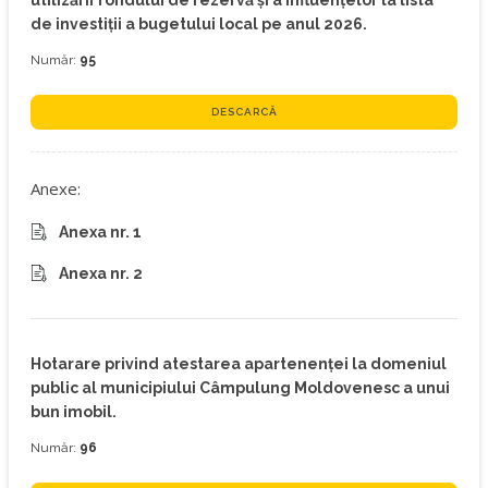
utilizării fondului de rezervă și a influențelor la lista
de investiții a bugetului local pe anul 2026.
Număr:
95
DESCARCĂ
Anexe:
Anexa nr. 1
Anexa nr. 2
Hotarare privind atestarea apartenenței la domeniul
public al municipiului Câmpulung Moldovenesc a unui
bun imobil.
Număr:
96