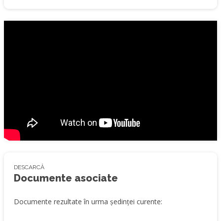
DESCARCĂ
Documente asociate
Documente rezultate în urma ședinței curente: